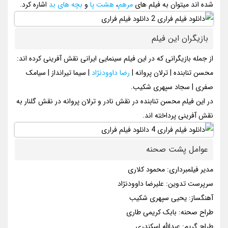
شده اند میتوان به فیلم های
مرهم
،
هشت پا
و
بچه های بد
اشاره کرد.
بازیگران این فیلم
از جمله بازیگرانی که در این فیلم سینمایی ایرانی نقش آفرینی کرده اند:
محسن تنابنده | ترلان پروانه |
رضا داوودنژاد
| سیما تیرانداز | سیامک
صفری | سجاد سپهری شکیب.
در این فیلم محسن تنابنده در نقش نادر و ترلان پروانه در نقش گلنار به
نقش آفرینی پرداخته اند.
عوامل پشت صحنه
مدیر فیلمبرداری: محمود کلاری
سرپرست تدوین: علیرضا داوودنژاد
آهنگساز: یحیی سپهری شکیب
طراح صحنه: بابک کریمی طاری
طراح گریم: عبدالله اسکندری