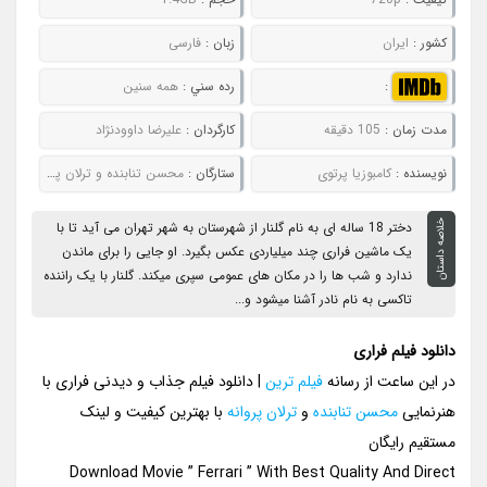
کشور :
ایران
زبان :
فارسی
:
رده سني :
همه سنین
مدت زمان :
105 دقیقه
کارگردان :
علیرضا داوودنژاد
نويسنده :
کامبوزیا پرتوی
ستارگان :
محسن تنابنده و ترلان پروانه
خلاصه داستان
دختر 18 ساله ای به نام گلنار از شهرستان به شهر تهران می آید تا با
یک ماشین فراری چند میلیاردی عکس بگیرد. او جایی را برای ماندن
ندارد و شب ها را در مکان های عمومی سپری میکند. گلنار با یک راننده
تاکسی به نام نادر آشنا میشود و...
دانلود فیلم فراری
در این ساعت از رسانه
فیلم ترین
| دانلود فیلم جذاب و دیدنی فراری با
هنرنمایی
محسن تنابنده
و
ترلان پروانه
با بهترین کیفیت و لینک
مستقیم رایگان
Download Movie ” Ferrari ” With Best Quality And Direct