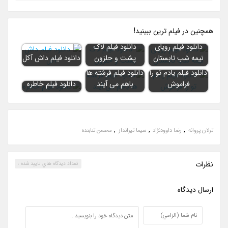
همچنين در فيلم ترين ببينيد!
دانلود فیلم رویای
دانلود فیلم لاک
نیمه شب تابستان
پشت و حلزون
دانلود فیلم داش آکل
دانلود فیلم یادم تو را
دانلود فیلم فرشته ها
فراموش
باهم می آیند
دانلود فیلم خاطره
,
,
,
ترلان پروانه
رضا داوودنژاد
سیما تیرانداز
محسن تنابنده
نظرات
تعداد ديدگاه هاي تاييد شده :
ارسال ديدگاه