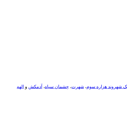
ک شهروند هزاره سوم
،
شهرت
،
چشمان سیاه
،
آدمکش
و
الهه