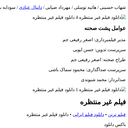
شهاب حسینی / هانیه توسلی / مهرداد ضیایی /
دانیال عبادی
/ سودابه 
عوامل پشت صحنه
مدیر فیلمبرداری: اصغر رفیعی جم
سرپرست تدوین: حسن ایوبی
طراح صحنه: اصغر رفیعی جم
سرپرست صداگذاری: محمود سماک باشی
صدابردار: محمد شیوندی
فیلم غیر منتظره
فیلم ترین
•
دانلود فیلم ایرانی
•
دانلود فیلم غیر منتظره
باکس دانلود