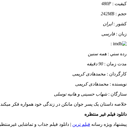
کيفيت :
480P
حجم :
242MB
کشور :
ایران
زبان :
فارسی
:
رده سني :
همه سنین
مدت زمان :
90 دقیقه
کارگردان :
محمدهادی کریمی
نويسنده :
محمدهادی کریمی
ستارگان :
شهاب حسینی و هانیه توسلی
خلاصه داستان
یک پسر جوان مانکن در زندگی خود همواره فکر میکند ز
دانلود فیلم غیر منتظره
پیشنهاد ویژه رسانه
فیلم ترین
| دانلود فیلم جذاب و تماشایی غیرمنتظر