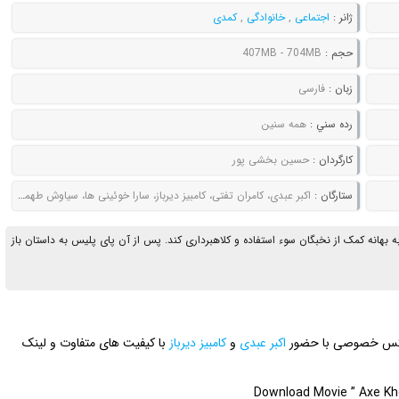
ژانر :
اجتماعی
,
خانوادگی
,
کمدی
حجم :
407MB - 704MB
زبان :
فارسی
رده سني :
همه سنین
کارگردان :
حسین بخشی پور
ستارگان :
اکبر عبدی، کامران تفتی، کامبیز دیرباز، سارا خوئینی ها، سیاوش طهمورث
ه بهانه کمک از نخبگان سوء استفاده و کلاهبرداری کند. پس از آن پای پلیس به داستان باز
ه عکس خصوصی با حضور
اکبر عبدی
و
کامبیز دیرباز
با کیفیت های متفاوت و لینک
Download Movie ” Axe Kho