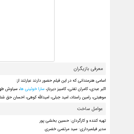
معرفی بازیگران
اسامی هنرمندانی که در این فیلم حضور دارند عبارتند از:
اکبر عبدی، کامران تفتی، کامبیز دیرباز،
سارا خوئینی ها
، سیاوش طهم
موهبتی، رامین راستاد، امید جبلی، امید‌الله کوهی، احسان حق ش
عوامل ساخت
تهیه کننده و کارگردان: حسین بخشی پور
مدیر فیلمبرداری: سید مرتضی خضری