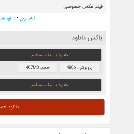
فیلم عکس خصوصی
فیلم ترین
•
دانلود فیل
باکس دانلود
دانلود با لينک مستقيم
رزولوشن: 480p
حجم: 407MB
دانلود با لينک مستقيم
دانلود همه