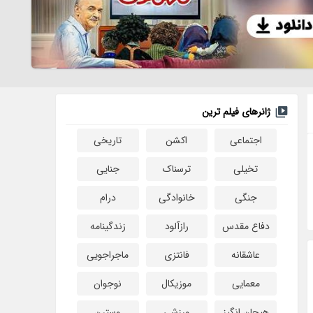
ژانرهای فیلم ترین
اجتماعی
اکشن
تاریخی
تخیلی
ترسناک
جنایی
جنگی
خانوادگی
درام
دفاع مقدس
رازآلود
زندگینامه
عاشقانه
فانتزی
ماجراجویی
معمایی
موزیکال
نوجوان
هیجان انگیز
ورزشی
وسترن