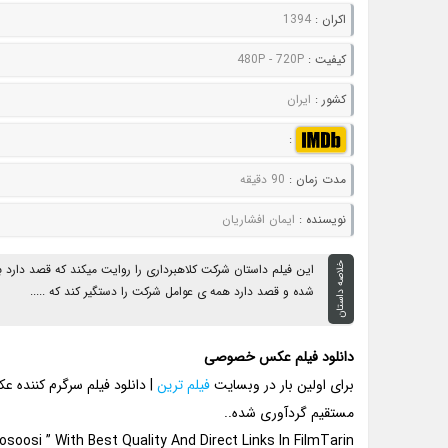
اکران :
1394
کيفيت :
480P - 720P
کشور :
ایران
:
مدت زمان :
90 دقیقه
نويسنده :
ایمان افشاریان
خلاصه داستان
این فیلم داستان شرکت کلاهبرداری را روایت میکند که قصد دارد ب
شده و قصد دارد همه ی عوامل شرکت را دستگیر کند که .....
دانلود فیلم عکس خصوصی
برای اولین بار در وبسایت
فیلم ترین
| دانلود فیلم سرگرم کنند
مستقیم گردآوری شده..
soosi ” With Best Quality And Direct Links In FilmTarin