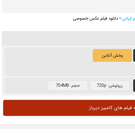
م ایرانی
•
دانلود فیلم عکس خصوصی
پخش آنلاین
رزولوشن: 720p
حجم: 704MB
 فیلم های کامبیز دیرباز