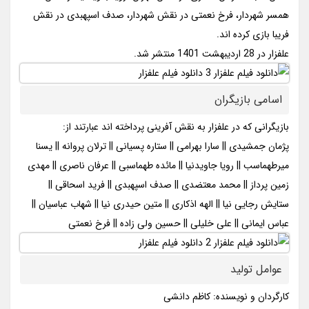
همسر شهردار، فرخ نعمتی در نقش شهردار، صدف اسپهبدی در نقش
فریبا بازی کرده اند.
علفزار در 28 اردیبهشت 1401 منتشر شد.
اسامی بازیگران
بازیگرانی که در علفزار به نقش آفرینی پرداخته اند عبارتند از:
پژمان جمشیدی || سارا بهرامی || ستاره پسیانی || ترلان پروانه || یسنا
میرطهماسب || رویا جاویدنیا || مائده طهماسبی || عرفان ناصری || مهدی
زمین پرداز || محمد معتضدی || صدف اسپهبدی || فرید اسحاقی ||
ستایش رجایی نیا || الهه اذکاری || متین حیدری نیا || شهاب عباسیان ||
عباس ایمانی || علی خلیلی || حسین ولی زاده || فرخ نعمتی
عوامل تولید
کارگردان و نویسنده: کاظم دانشی