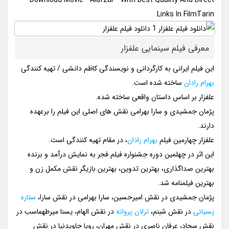
Download Movie ” Alafzar ” With Best Quality And Direct
Links In FilmTarin
معرفی فیلم سینمایی علفزار
این فیلم ایرانی به کارگردانی و نویسندگی کاظم دانشی / تهیه کنندگی
بهرام رادان
ساخته شده است.
علفزار بر اساس داستان واقعی ساخته شده.
پژمان جمشیدی و سارا بهرامی نقش های اصلی این فیلم را برعهده
دارند.
علفزار چهارمین فیلم
بهرام رادان
، در مقام تهیه کنندگی است.
این اثر در چهلمین دوره جشنواره فیلم فجر به نمایش درآمد و برنده
بهترین صداگذاری، بهترین تدوین، بهترین بازیگر نقش مکمل زن و
بهترین فیلمنامه شد.
پژمان جمشیدی در نقش امیرحسین، سارا بهرامی در نقش سارا،
ستاره
پسیانی
در نقش شبنم،
ترلان پروانه
در نقش الهام، یسنا میرطهماسب در
نقش سجاد، عرفان ناصری در نقش مهران، رویا جاویدنیا در نقش