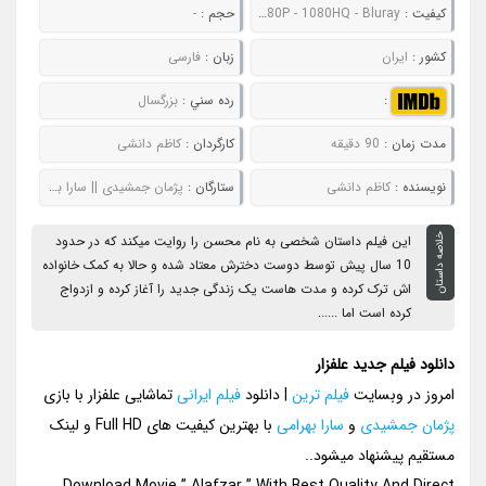
کيفيت :
480P - 720P - 1080P - 1080HQ - Bluray
حجم :
-
کشور :
ایران
زبان :
فارسی
:
رده سني :
بزرگسال
مدت زمان :
90 دقیقه
کارگردان :
کاظم دانشی
نويسنده :
کاظم دانشی
ستارگان :
پژمان جمشیدی || سارا بهرامی || ستاره پسیانی || ترلان پروانه
خلاصه داستان
این فیلم داستان شخصی به نام محسن را روایت میکند که در حدود
10 سال پیش توسط دوست دخترش معتاد شده و حالا به کمک خانواده
اش ترک کرده و مدت هاست یک زندگی جدید را آغاز کرده و ازدواج
کرده است اما ......
دانلود فیلم جدید علفزار
امروز در وبسایت
فیلم ترین
| دانلود
فیلم ایرانی
تماشایی علفزار با بازی
پژمان جمشیدی
و
سارا بهرامی
با بهترین کیفیت های Full HD و لینک
مستقیم پیشنهاد میشود..