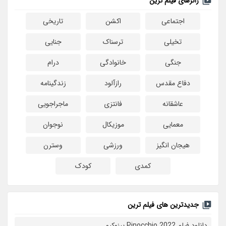
ژانرهای فیلم ترین
اجتماعی
اکشن
تاریخی
تخیلی
ترسناک
جنایی
جنگی
خانوادگی
درام
دفاع مقدس
رازآلود
زندگینامه
عاشقانه
فانتزی
ماجراجویی
معمایی
موزیکال
نوجوان
هیجان انگیز
ورزشی
وسترن
کمدی
کودک
جدیدترین های فیلم ترین
دانلود فیلم Pinocchio 2022 پینوکیو