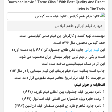
Download Movie ” Tame Gilas ” With Best Quality And Direct
Links In FilmTarin
درباره فیلم ایرانی طعم گیلاس
نویسنده، تهیه کننده و کارگردان این فیلم عباس کیارستمی است.
طعم گیلاس محصول سال ۱۳۷۶ است.
این
فیلم ایرانی
جایزه نخل طلای جشنواره کن ۱۹۹۷ را به دست آورده
است و یکی از مهم ترین جوایز سینمای ایران محسوب می شود.
این اثر در سبک مینیمالیستی ساخته شده است.
جالب است بدانید: بنیاد فیلم بریتانیا این فیلم سینمایی را در سال ۲۰۱۲
در فهرست 10 فیلم برتر تاریخ معاصر سینما مفهومی قرار داده است.
افتخارات و جوایز فیلم:
# نامزد بهترین فیلم جشنواره بین المللی فیلم تلورید (۱۹۹۷)
# برنده جایزه ویژه جشنواره بین المللی فیلم استانبول (۱۹۹۹)
# نامزد جایزه شاهرخ نقره ای انجمن منتقدان فیلم آرژانتین (۱۹۹۷)