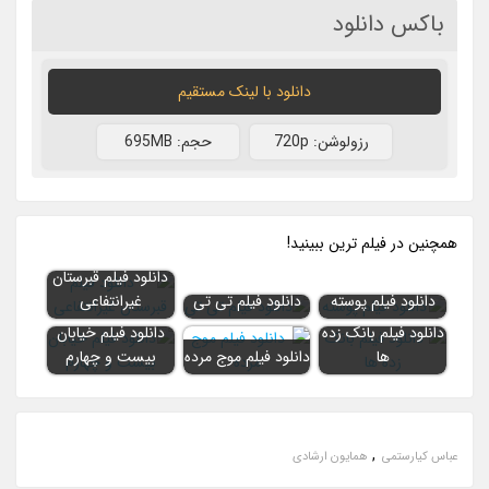
باکس دانلود
دانلود با لينک مستقيم
رزولوشن: 720p
حجم: 695MB
همچنين در فيلم ترين ببينيد!
دانلود فیلم قبرستان
دانلود فیلم پوسته
دانلود فیلم تی تی
غیرانتفاعی
دانلود فیلم بانک زده
دانلود فیلم خیابان
ها
دانلود فیلم موج مرده
بیست و چهارم
,
عباس کیارستمی
همایون ارشادی