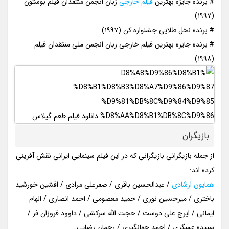
# برنده جایزه بهترین
فیلم خارجی
زبان انجمن منتقدان فیلم بوستون
(۱۹۹۷)
# برنده نخل طلایی جشنواره کن (۱۹۹۷)
# برنده جایزه بهترین فیلم خارجی زبان انجمن ملی منتقدان فیلم
(۱۹۹۸)
بازیگران
از جمله بازیگرانی بازیگرانی که در این فیلم سینمایی ایرانی نقش آفرینی
کرده اند:
همایون ارشادی
/ عبدالحسین باقری / صفرعلی مرادی / افشین خورشید
باختری / میرحسین نوری / حمید معصومی / احمد انصاری / الهام
ایمانی / ایرج علی دوست / حجت الله سرکشی / داوود فروزان فر /
سپیده عسگری / احمد جهانگیری / رحمان رضایی.