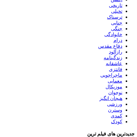
تاریخی
تخیلی
ترسناک
جنایی
جنگی
خانوادگی
درام
دفاع مقدس
رازآلود
زندگینامه
عاشقانه
فانتزی
ماجراجویی
معمایی
موزیکال
نوجوان
هیجان انگیز
ورزشی
وسترن
کمدی
کودک
جدیدترین های فیلم ترین