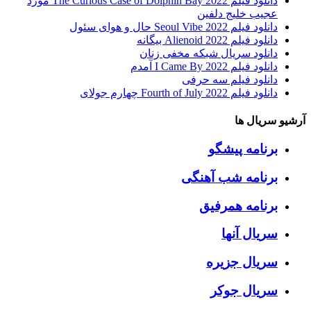
دانلود فیلم The Curious Case of Dolphin Bay 2022 مورد
عجیب خلیج دلفین
دانلود فیلم Seoul Vibe 2022 حال و هوای سئول
دانلود فیلم Alienoid 2022 بیگانه
دانلود سریال شبکه مخفی زنان
دانلود فیلم I Came By 2022 آمدم
دانلود فیلم سه حرفی
دانلود فیلم Fourth of July 2022 چهارم جولای
آرشیو سریال ها
برنامه پیشگو
برنامه شب آهنگی
برنامه همرفیق
سریال آنها
سریال جزیره
سریال جوکر