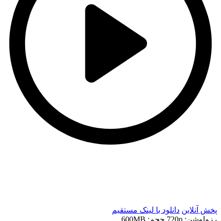
t
t
پخش آنلاین
دانلود با لينک مستقيم
رزولوشن: 720p
حجم: 600MB