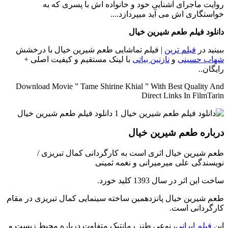
روایت ماجرای آشنایی خود و خانواده اش با پسری که به
خواستگاری اش می آید میپردازد....
دانلود فیلم طعم شیرین خیال
ببینید در
فیلم ترین
| فیلم تماشایی طعم شیرین خیال با درخشش
شهاب حسینی
و
نازنین بیاتی
با لینک مستقیم و کیفیت اصلی +
رایگان..
Download Movie ” Tame Shirine Khial ” With Best Quality And
Direct Links In FilmTarin
درباره طعم شیرین خیال
طعم شیرین خیال اثری است به کارگردانی کمال تبریزی /
نویسندگی علی میرمیرانی و نغمه ثمینی
ساخت این اثر در سال 1393 کلید خورد.
طعم شیرین خیال پانزدهمین ساخته سینمایی کمال تبریزی در مقام
کارگردانی است.
این
فیلم ایرانی
، نوعی طنز رمانتیکِ متفاوت درباره محیط زیست و