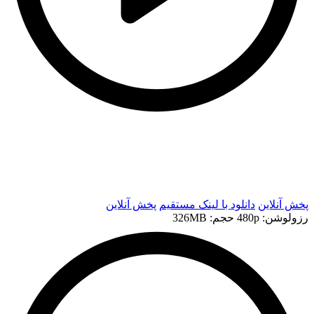
t
t
پخش آنلاین
دانلود با لينک مستقيم
پخش آنلاین
رزولوشن: 480p
حجم: 326MB