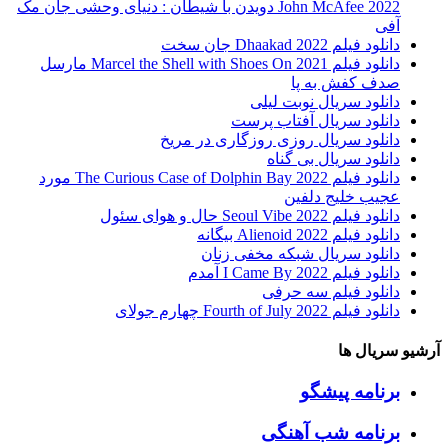
John McAfee 2022 دویدن با شیطان : دنیای وحشی جان مک
آفی
دانلود فیلم Dhaakad 2022 جان سخت
دانلود فیلم Marcel the Shell with Shoes On 2021 مارسل
صدف کفش به پا
دانلود سریال نوبت لیلی
دانلود سریال آفتاب پرست
دانلود سریال روزی روزگاری در مریخ
دانلود سریال بی گناه
دانلود فیلم The Curious Case of Dolphin Bay 2022 مورد
عجیب خلیج دلفین
دانلود فیلم Seoul Vibe 2022 حال و هوای سئول
دانلود فیلم Alienoid 2022 بیگانه
دانلود سریال شبکه مخفی زنان
دانلود فیلم I Came By 2022 آمدم
دانلود فیلم سه حرفی
دانلود فیلم Fourth of July 2022 چهارم جولای
آرشیو سریال ها
برنامه پیشگو
برنامه شب آهنگی