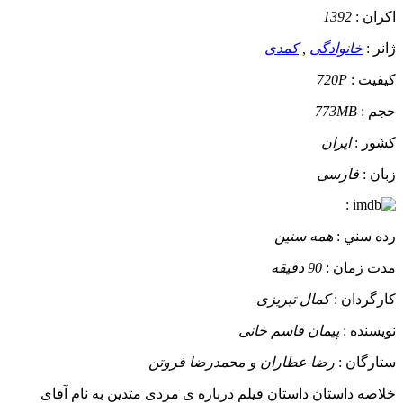
اکران :
1392
ژانر :
خانوادگی
,
کمدی
کيفيت :
720P
حجم :
773MB
کشور :
ایران
زبان :
فارسی
:
رده سني :
همه سنین
مدت زمان :
90 دقیقه
کارگردان :
کمال تبریزی
نويسنده :
پیمان قاسم خانی
ستارگان :
رضا عطاران و محمدرضا فروتن
خلاصه داستان
داستان فیلم درباره ی مردی متدین به نام آقای