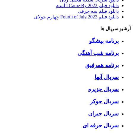
دانلود فیلم I Came By 2022 آمدم
دانلود فیلم سه حرفی
دانلود فیلم Fourth of July 2022 چهارم جولای
آرشیو سریال ها
برنامه پیشگو
برنامه شب آهنگی
برنامه همرفیق
سریال آنها
سریال جزیره
سریال جوکر
سریال جیران
سریال حرفه ای