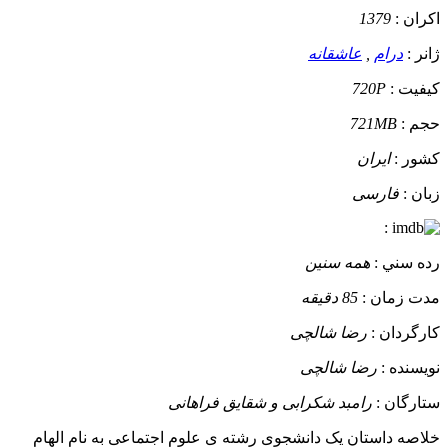
اکران :
1379
ژانر :
درام
,
عاشقانه
کيفيت :
720P
حجم :
721MB
کشور :
ایران
زبان :
فارسی
:
رده سني :
همه سنین
مدت زمان :
85 دقیقه
کارگردان :
رضا شالچی
نويسنده :
رضا شالچی
ستارگان :
رامبد شکرابی و شقایق فراهانی
خلاصه داستان
یک دانشجوی رشته ی علوم اجتماعی به نام الهام