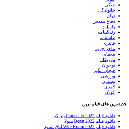
جنگی
خانوادگی
درام
دفاع مقدس
رازآلود
زندگینامه
عاشقانه
فانتزی
ماجراجویی
معمایی
موزیکال
نوجوان
هیجان انگیز
ورزشی
وسترن
کمدی
کودک
جدیدترین های فیلم ترین
دانلود فیلم Pinocchio 2022 پینوکیو
دانلود فیلم Beast 2022 هیولا
دانلود فیلم Wire Room 2022 اتاق شنود