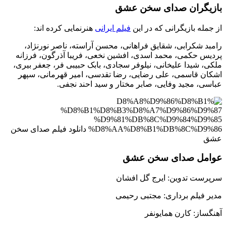
بازیگران صدای سخن عشق
از جمله بازیگرانی که در این
فیلم ایرانی
هنرنمایی کرده اند:
رامبد شکرابی، شقایق فراهانی، محسن آراسته، ناصر نورنژاد،
پردیس حکمی، محمد اسدی، افشین نخعی، فریبا آذرگون، فرزانه
ملکی، شیدا علیخانی، نیلوفر سجادی، بابک حبیبی فر، جعفر بیری،
اشکان قاسمی، علی رضایی، رضا تقدسی، امیر قهرمانی، سپهر
عباسی، مجید وفایی، صابر مختار و سید احند نجفی.
عوامل صدای سخن عشق
سرپرست تدوین: ایرج گل افشان
مدیر فیلم برداری: مجتبی رحیمی
آهنگساز: کارن همایونفر