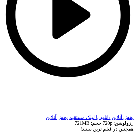
t
t
پخش آنلاین
دانلود با لينک مستقيم
پخش آنلاین
رزولوشن: 720p
حجم: 721MB
همچنين در فيلم ترين ببينيد!