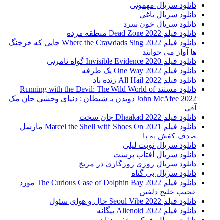
دانلود سریال مهمونی
دانلود سریال یاغی
دانلود سریال خون سرد
دانلود فیلم 2022 Dead Zone منطقه مرده
دانلود فیلم Where the Crawdads Sing 2022 جایی که خرچنگ
ها آواز می خوانند
دانلود فیلم 2020 Invisible Evidence گواه نامرئی
دانلود فیلم One Way 2022 یک طرفه
دانلود فیلم All Hail 2022 زنده باد
دانلود مستند Running with the Devil: The Wild World of
John McAfee 2022 دویدن با شیطان : دنیای وحشی جان مک
آفی
دانلود فیلم Dhaakad 2022 جان سخت
دانلود فیلم Marcel the Shell with Shoes On 2021 مارسل
صدف کفش به پا
دانلود سریال نوبت لیلی
دانلود سریال آفتاب پرست
دانلود سریال روزی روزگاری در مریخ
دانلود سریال بی گناه
دانلود فیلم The Curious Case of Dolphin Bay 2022 مورد
عجیب خلیج دلفین
دانلود فیلم Seoul Vibe 2022 حال و هوای سئول
دانلود فیلم Alienoid 2022 بیگانه
دانلود سریال شبکه مخفی زنان