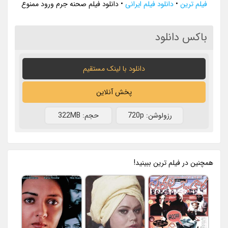
فیلم ترین
•
دانلود فیلم ایرانی
•
دانلود فیلم صحنه جرم ورود ممنوع
باکس دانلود
دانلود با لينک مستقيم
پخش آنلاین
رزولوشن: 720p
حجم: 322MB
همچنين در فيلم ترين ببينيد!