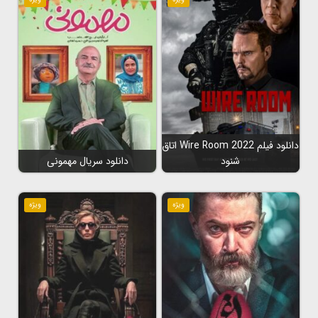
دانلود فیلم Wire Room 2022 اتاق
شنود
دانلود سریال مهمونی
ویژه
ویژه