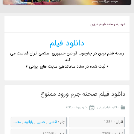
درباره رسانه فيلم ترين
دانلود فیلم
رسانه فیلم ترین در چارچوب قوانین جمهوری اسلامی ایران فعالیت می
کند.
« ثبت شده در ستاد ساماندهی سایت های ایرانی »
دانلود فیلم صحنه جرم ورود ممنوع
دانلود فیلم ایرانی
۱۰ اردیبهشت ۱۳۹۹
اکران :
1384
ژانر :
اکشن
,
جنایی
,
رازآلود
,
معمایی
کيفيت :
720P
حجم :
322MB