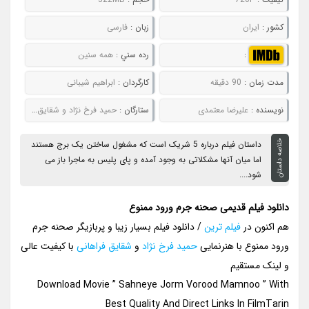
کشور :
ایران
زبان :
فارسی
:
رده سني :
همه سنین
مدت زمان :
90 دقیقه
کارگردان :
ابراهیم شیبانی
نويسنده :
علیرضا معتمدی
ستارگان :
حمید فرخ نژاد و شقایق فراهانی
خلاصه داستان
داستان فیلم درباره 5 شریک است که مشغول ساختن یک برج هستند
اما میان آنها مشکلاتی به وجود آمده و پای پلیس به ماجرا باز می
شود....
دانلود فیلم قدیمی صحنه جرم ورود ممنوع
هم اکنون در
فیلم ترین
/ دانلود فیلم بسیار زیبا و پربازیگر صحنه جرم
ورود ممنوع با هنرنمایی
حمید فرخ نژاد
و
شقایق فراهانی
با کیفیت عالی
و لینک مستقیم
Download Movie ” Sahneye Jorm Vorood Mamnoo ” With
Best Quality And Direct Links In FilmTarin