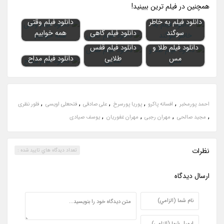
همچنين در فيلم ترين ببينيد!
دانلود فیلم به خاطر
دانلود فیلم وقتی
سوگند
دانلود فیلم گاهی
همه خوابیم
دانلود فیلم طلا و
دانلود فیلم قفس
مس
طلایی
دانلود فیلم مداح
,
,
,
,
,
احمد پورمخبر
افسانه پاکرو
پوریا پورسرخ
علی صادقی
فتحعلی اویسی
فلور نظری
,
,
,
,
مجید صالحی
مهران رجبی
مهران غفوریان
یوسف صیادی
نظرات
تعداد ديدگاه هاي تاييد شده :
ارسال ديدگاه