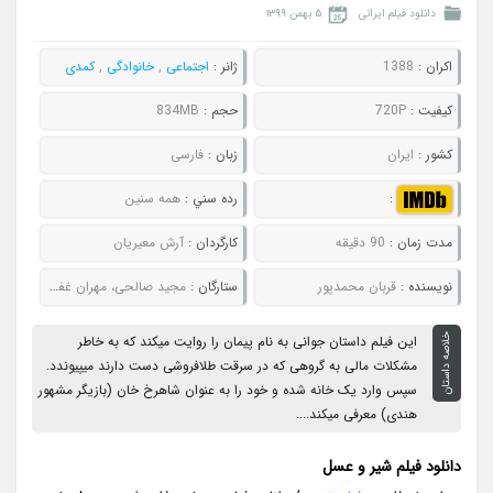
دانلود فیلم ایرانی
۵ بهمن ۱۳۹۹
اکران :
1388
ژانر :
اجتماعی
,
خانوادگی
,
کمدی
کيفيت :
720P
حجم :
834MB
کشور :
ایران
زبان :
فارسی
:
رده سني :
همه سنین
مدت زمان :
90 دقیقه
کارگردان :
آرش معیریان
نويسنده :
قربان محمدپور
ستارگان :
مجید صالحی، مهران غفوریان، فتحعلی اویسی، پوریا پورسرخ
خلاصه داستان
این فیلم داستان جوانی به نام پیمان را روایت میکند که به خاطر
مشکلات مالی به گروهی که در سرقت طلافروشی دست دارند میپیوندد.
سپس وارد یک خانه شده و خود را به عنوان شاهرخ خان (بازیگر مشهور
هندی) معرفی میکند....
دانلود فیلم شیر و عسل