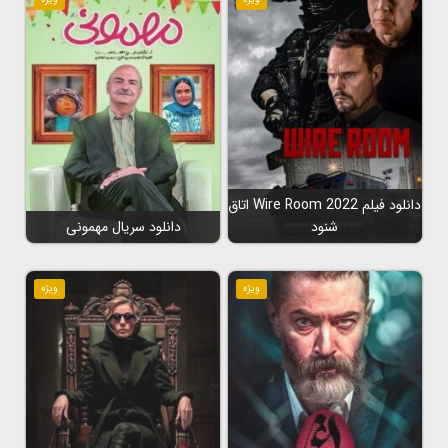
دانلود فیلم Wire Room 2022 اتاق
شنود
دانلود سریال مهمونی
ویژه
ویژه