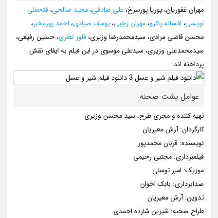
مهران غفوریان، پوریا پورسرخ،
علی صادقی
،
مجید صالحی
،
فتحعلی
اویسی
،
افسانه پاکرو
،
مهران رجبی
،
یوسف صیادی
،
احمد پورمخبر
،
محسن قاضی مرادی، سیدمحمدرضا وزیری،
فلور نظری
، حسین رفیعی،
سیدمحمدعلی وزیری، سیدعلی موسوی در این فیلم به ایفای نقش
پرداخته اند.
عوامل پشت صحنه
تهیه کننده و مجری طرح: سید محسن وزیری
کارگردان: آرش معیریان
نویسنده: قربان محمدپور
فیلمبرداری: مجتبی رحیمی
موزیک: امیر توسلی
صدابرداری: بابک اخوان
تدوین: آرش معیریان
طراح صحنه: شیرین شازده احمدی