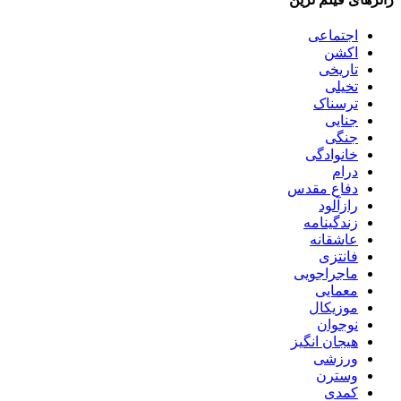
اجتماعی
اکشن
تاریخی
تخیلی
ترسناک
جنایی
جنگی
خانوادگی
درام
دفاع مقدس
رازآلود
زندگینامه
عاشقانه
فانتزی
ماجراجویی
معمایی
موزیکال
نوجوان
هیجان انگیز
ورزشی
وسترن
کمدی