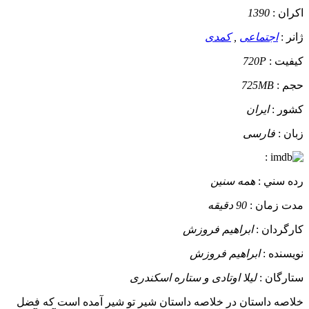
اکران :
1390
ژانر :
اجتماعی
,
کمدی
کيفيت :
720P
حجم :
725MB
کشور :
ایران
زبان :
فارسی
:
رده سني :
همه سنین
مدت زمان :
90 دقیقه
کارگردان :
ابراهیم فروزش
نويسنده :
ابراهیم فروزش
ستارگان :
لیلا اوتادی و ستاره اسکندری
خلاصه داستان
در خلاصه داستان شیر تو شیر آمده است که فضل