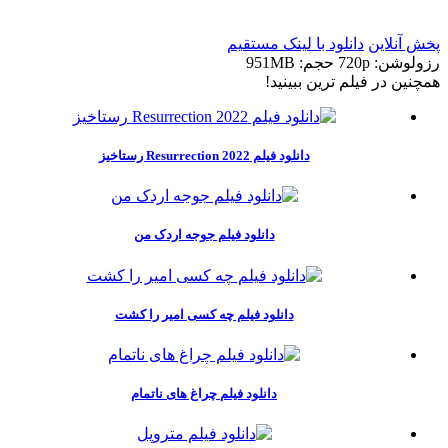
پخش آنلاین
دانلود با لينک مستقيم
رزولوشن: 720p
حجم: 951MB
همچنين در فيلم ترين ببينيد!
دانلود فیلم Resurrection 2022 رستاخیز
دانلود فیلم جوجه اردک من
دانلود فیلم چه کسی امیر را کشت
دانلود فیلم چراغ های ناتمام