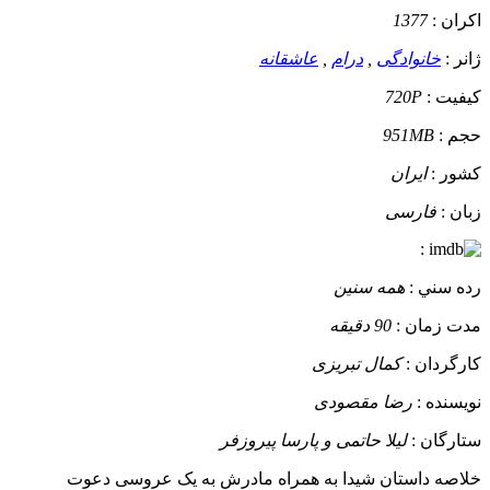
اکران :
1377
ژانر :
خانوادگی
,
درام
,
عاشقانه
کيفيت :
720P
حجم :
951MB
کشور :
ایران
زبان :
فارسی
:
رده سني :
همه سنین
مدت زمان :
90 دقیقه
کارگردان :
کمال تبریزی
نويسنده :
رضا مقصودی
ستارگان :
لیلا حاتمی و پارسا پیروزفر
خلاصه داستان
شیدا به همراه مادرش به یک عروسی دعوت