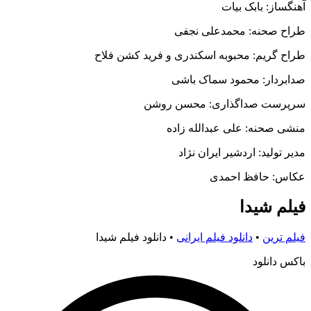
آهنگساز: بابک بیات
طراح صحنه: محمدعلی نجفی
طراح گریم: محبوبه اسکندری و فرید کشن فلاح
صدابردار: محمود سماک باشی
سرپرست صداگذاری: محسن روشن
منشی صحنه: علی عبدالله زاده
مدیر تولید: اردشیر ایران نژاد
عکاس: حافظ احمدی
فیلم شیدا
فیلم ترین
•
دانلود فیلم ایرانی
•
دانلود فیلم شیدا
باکس دانلود