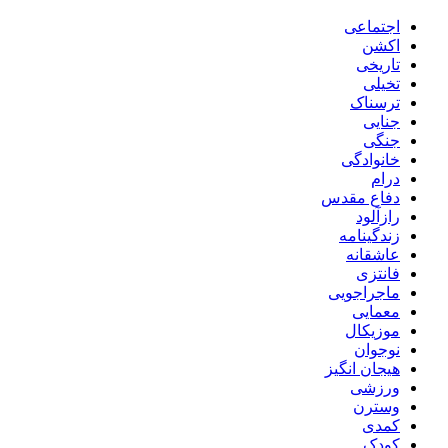
اجتماعی
اکشن
تاریخی
تخیلی
ترسناک
جنایی
جنگی
خانوادگی
درام
دفاع مقدس
رازآلود
زندگینامه
عاشقانه
فانتزی
ماجراجویی
معمایی
موزیکال
نوجوان
هیجان انگیز
ورزشی
وسترن
کمدی
کودک