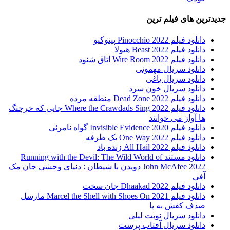
جدیدترین های فیلم ترین
دانلود فیلم Pinocchio 2022 پینوکیو
دانلود فیلم Beast 2022 هیولا
دانلود فیلم Wire Room 2022 اتاق شنود
دانلود سریال مهمونی
دانلود سریال یاغی
دانلود سریال خون سرد
دانلود فیلم 2022 Dead Zone منطقه مرده
دانلود فیلم Where the Crawdads Sing 2022 جایی که خرچنگ
ها آواز می خوانند
دانلود فیلم 2020 Invisible Evidence گواه نامرئی
دانلود فیلم One Way 2022 یک طرفه
دانلود فیلم All Hail 2022 زنده باد
دانلود مستند Running with the Devil: The Wild World of
John McAfee 2022 دویدن با شیطان : دنیای وحشی جان مک
آفی
دانلود فیلم Dhaakad 2022 جان سخت
دانلود فیلم Marcel the Shell with Shoes On 2021 مارسل
صدف کفش به پا
دانلود سریال نوبت لیلی
دانلود سریال آفتاب پرست