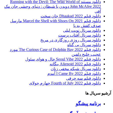
دانلود مستند Running with the Devil: The Wild World of
John McAfee 2022 دویدن با شیطان : دنیای وحشی جان مک
آفی
دانلود فیلم Dhaakad 2022 جان سخت
دانلود فیلم Marcel the Shell with Shoes On 2021 مارسل
صدف کفش به پا
دانلود سریال نوبت لیلی
دانلود سریال آفتاب پرست
دانلود سریال روزی روزگاری در مریخ
دانلود سریال بی گناه
دانلود فیلم The Curious Case of Dolphin Bay 2022 مورد
عجیب خلیج دلفین
دانلود فیلم Seoul Vibe 2022 حال و هوای سئول
دانلود فیلم Alienoid 2022 بیگانه
دانلود سریال شبکه مخفی زنان
دانلود فیلم I Came By 2022 آمدم
دانلود فیلم سه حرفی
دانلود فیلم Fourth of July 2022 چهارم جولای
آرشیو سریال ها
برنامه پیشگو