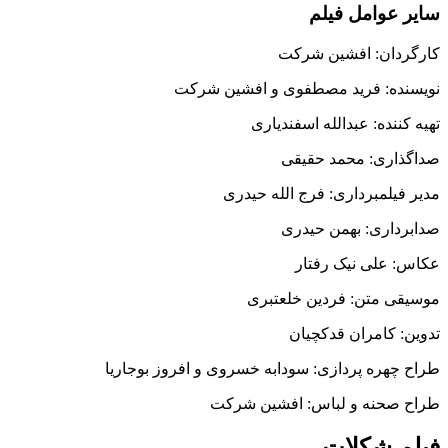
سایر عوامل فیلم
کارگردان: افشین شرکت
نویسنده: فرید مصطفوی و افشین شرکت
تهیه کننده: عبدالله اسفندیاری
صداگذاری: محمد حقیقی
مدیر فیلمبرداری: فرج الله حیدری
صدابرداری: بهمن حیدری
عکاس: علی نیک رفتار
موسیقی متن: فردین خلعتبری
تدوین: کامران قدکچیان
طراح چهره پردازی: سودابه خسروی و افروز بوجاریا
طراح صحنه و لباس: افشین شرکت
فیلم شکلات