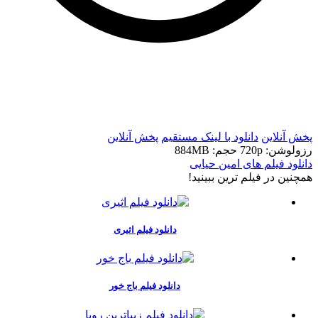
t
t
پخش آنلاین
دانلود با لينک مستقيم
پخش آنلاین
رزولوشن: 720p
حجم: 884MB
دانلود فیلم های امین حیایی
همچنين در فيلم ترين ببينيد!
دانلود فیلم اثیری
دانلود فیلم باج خور