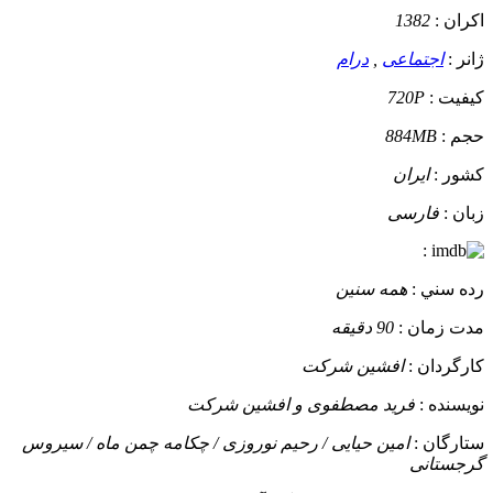
اکران :
1382
ژانر :
اجتماعی
,
درام
کيفيت :
720P
حجم :
884MB
کشور :
ایران
زبان :
فارسی
:
رده سني :
همه سنین
مدت زمان :
90 دقیقه
کارگردان :
افشین شرکت
نويسنده :
فرید مصطفوی و افشین شرکت
ستارگان :
امین حیایی / رحیم نوروزی / چکامه چمن ماه / سیروس
گرجستانی