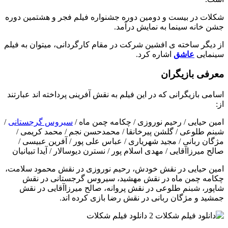
شکلات در بیست و دومین دوره جشنواره فیلم فجر و هشتمین دوره
جشن خانه سینما به نمایش درآمد.
از دیگر ساخته ی افشین شرکت در مقام کارگردانی، میتوان به فیلم
سینمایی
عاشق
اشاره کرد.
معرفی بازیگران
اسامی بازیگرانی که در این فیلم به نقش آفرینی پرداخته اند عبارتند
از:
امین حیایی / رحیم نوروزی / چکامه چمن ماه /
سیروس گرجستانی
/
شبنم طلوعی / گلشن پیرخانقا / محمدحسن نجم / محمد کریمی /
مژگان ربانی / مجید شهریاری / عباس علی پور / آفرین عبیسی /
صالح میرزاآقایی / مهدی اسلام پور / نسترن دیوسالار / آیدا تبیانیان
امین حیایی در نقش خودش، رحیم نوروزی در نقش محمود سلامت،
چکامه چمن ماه در نقش مهشید، سیروس گرجستانی در نقش
شاپور، شبنم طلوعی در نقش پروانه، صالح میرزاآقایی در نقش
جمشید و مژگان ربانی در نقش رضا بازی کرده اند.