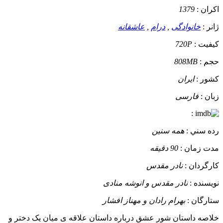
اکران :
1379
ژانر :
خانوادگی
,
درام
,
عاشقانه
کيفيت :
720P
حجم :
808MB
کشور :
ایران
زبان :
فارسی
:
رده سني :
همه سنین
مدت زمان :
90 دقیقه
کارگردان :
نادر مقدس
نويسنده :
نادر مقدس و انوشه منادی
ستارگان :
بهرام رادان و مهناز افشار
خلاصه داستان
شور عشق درباره داستان علاقه ی میان یک دختر و