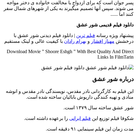
پسر جوان است که برای ازدواج با مخالفت خانواده ی دختر مواجه
می شوند. سپس آنها تصمیم میگیرند به یکی از شهرهای شمال سفر
کنند اما ......
دانلود فیلم قدیمی شور عشق
پیشنهاد ویژه رسانه
فیلم ترین
| دانلود فیلم دیدنی شور عشق با
درخشش
مهناز افشار
و
بهرام رادان
با کیفیت عالی و لینک مستقیم
Download Movie ” Shoore Eshgh ” With Best Quality And Direct
Links In FilmTarin
درباره شور عشق
این فیلم به کارگردانی نادر مقدس، نویسندگی نادر مقدس و انوشه
منادی و تهیه کنندگی داریوش بابائیان ساخته شده است.
شور عشق ساخته سال ۱۳۷۹ است.
شکوفا فیلم توزیع این
فیلم ایرانی
را برعهده داشته است.
مدت زمان این فیلم سینمایی ۹۱ دقیقه است.