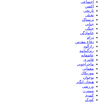
اجتماعی
اکشن
تاریخی
تخیلی
ترسناک
جنایی
جنگی
خانوادگی
درام
دفاع مقدس
رازآلود
زندگینامه
عاشقانه
فانتزی
ماجراجویی
معمایی
موزیکال
نوجوان
هیجان انگیز
ورزشی
وسترن
کمدی
کودک