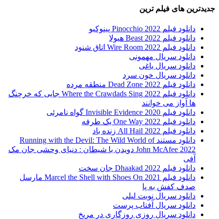
جدیدترین های فیلم ترین
دانلود فیلم Pinocchio 2022 پینوکیو
دانلود فیلم Beast 2022 هیولا
دانلود فیلم Wire Room 2022 اتاق شنود
دانلود سریال مهمونی
دانلود سریال یاغی
دانلود سریال خون سرد
دانلود فیلم 2022 Dead Zone منطقه مرده
دانلود فیلم Where the Crawdads Sing 2022 جایی که خرچنگ
ها آواز می خوانند
دانلود فیلم 2020 Invisible Evidence گواه نامرئی
دانلود فیلم One Way 2022 یک طرفه
دانلود فیلم All Hail 2022 زنده باد
دانلود مستند Running with the Devil: The Wild World of
John McAfee 2022 دویدن با شیطان : دنیای وحشی جان مک
آفی
دانلود فیلم Dhaakad 2022 جان سخت
دانلود فیلم Marcel the Shell with Shoes On 2021 مارسل
صدف کفش به پا
دانلود سریال نوبت لیلی
دانلود سریال آفتاب پرست
دانلود سریال روزی روزگاری در مریخ