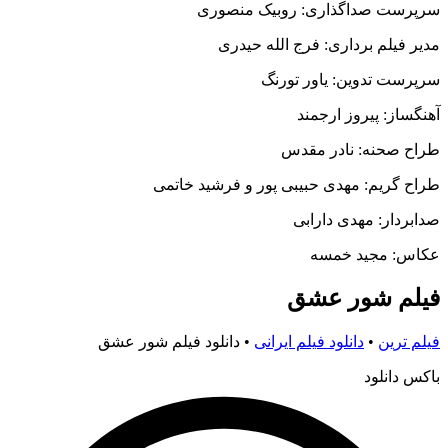
سرپرست صداگذاری: روبیک منصوری
مدیر فیلم برداری: فرج الله حیدری
سرپرست تدوین: یاور تورنگ
آهنگساز: پیروز ارجمند
طراح صحنه: نادر مقدس
طراح گریم: مهدی حبیبی پور و فرشید خاتمی
صدابردار: مهدی دارابی
عکاس: مجید خمسه
فیلم شور عشق
فیلم ترین
•
دانلود فیلم ایرانی
•
دانلود فیلم شور عشق
باکس دانلود