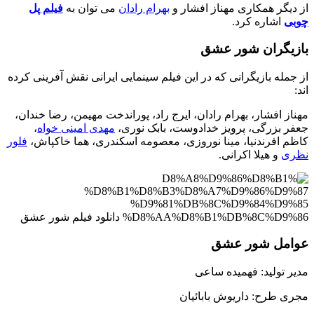
از دیگر همکاری مهناز افشار و
بهرام رادان
می توان به
فیلم پل
چوبی
اشاره کرد.
بازیگران شور عشق
از جمله بازیگرانی که در این فیلم سینمایی ایرانی نقش آفرینی کرده
اند:
مهناز افشار، بهرام رادان، ایرج راد، پوراندخت مهیمن، رضا خندان،
جعفر بزرگی، پرویز خدادوست، بابک نوری،
مهدی امینی خواه
،
کاظم افرندنیا، مینا نوروزی، معصومه اسکندری، هما خاکپاش،
فلور
نظری
و هیلا اکرانی.
عوامل شور عشق
مدیر تولید: فهمیده ساعی
مجری طرح: داریوش بابائیان