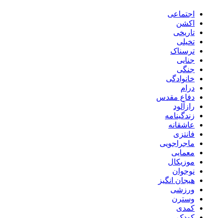
اجتماعی
اکشن
تاریخی
تخیلی
ترسناک
جنایی
جنگی
خانوادگی
درام
دفاع مقدس
رازآلود
زندگینامه
عاشقانه
فانتزی
ماجراجویی
معمایی
موزیکال
نوجوان
هیجان انگیز
ورزشی
وسترن
کمدی
کودک