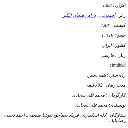
اکران :
1383
ژانر :
اجتماعی
,
درام
,
هیجان انگیز
کيفيت :
720P
حجم :
1.1GB
کشور :
ایران
زبان :
فارسی
:
رده سني :
همه سنین
مدت زمان :
92 دقیقه
کارگردان :
محمدعلی سجادی
نويسنده :
محمدعلی سجادی
ستارگان :
لاله اسکندری، فرداد صفاخو، نیوشا ضیغمی، احمد نجفی،
رضا بابک