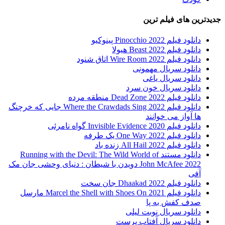
جدیدترین های فیلم ترین
دانلود فیلم Pinocchio 2022 پینوکیو
دانلود فیلم Beast 2022 هیولا
دانلود فیلم Wire Room 2022 اتاق شنود
دانلود سریال مهمونی
دانلود سریال یاغی
دانلود سریال خون سرد
دانلود فیلم 2022 Dead Zone منطقه مرده
دانلود فیلم Where the Crawdads Sing 2022 جایی که خرچنگ
ها آواز می خوانند
دانلود فیلم 2020 Invisible Evidence گواه نامرئی
دانلود فیلم One Way 2022 یک طرفه
دانلود فیلم All Hail 2022 زنده باد
دانلود مستند Running with the Devil: The Wild World of
John McAfee 2022 دویدن با شیطان : دنیای وحشی جان مک
آفی
دانلود فیلم Dhaakad 2022 جان سخت
دانلود فیلم Marcel the Shell with Shoes On 2021 مارسل
صدف کفش به پا
دانلود سریال نوبت لیلی
دانلود سریال آفتاب پرست