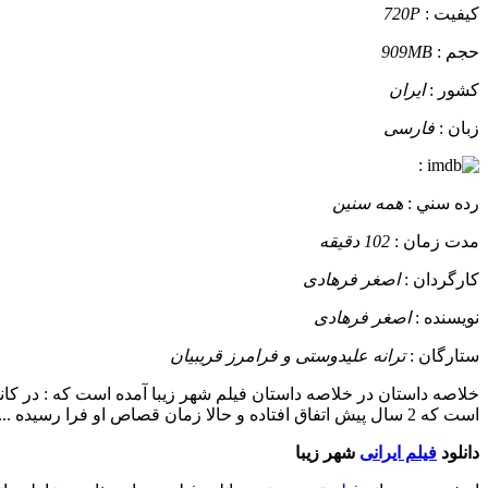
کيفيت :
720P
حجم :
909MB
کشور :
ایران
زبان :
فارسی
:
رده سني :
همه سنین
مدت زمان :
102 دقیقه
کارگردان :
اصغر فرهادی
نويسنده :
اصغر فرهادی
ستارگان :
ترانه علیدوستی و فرامرز قریبیان
خلاصه داستان
در خلاصه داستان فیلم شهر زیبا آمده است که : در کان
است که 2 سال پیش اتفاق افتاده و حالا زمان قصاص او فرا رسیده ....
دانلود
فیلم ایرانی
شهر زیبا