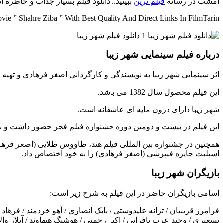
امشب در رسانه
فیلم ترین
ببینید.. دانلود فیلم بسیار جذاب و خاطره ا
e ” Shahre Ziba ” With Best Quality And Direct Links In FilmTarin
درباره فیلم سینمایی شهر زیبا
اثر سینمایی شهر زیبا به نویسندگی و کارگردانی اصغر فرهادی و تهیه
این فیلم محصول سال 1382 می باشد.
شهر زیبا دارای درون مایه ای عاشقانه است.
این فیلم در بیست و دومین دوره جشنواره فیلم فجر حضور داشت و بر
همچنین در جشنواره بین المللی فیلم هند، طاووس طلایی (اصغر فرهاد
اسپلیت جایزه فیپرشی (اصغر فرهادی) را به خود اختصاص داد.
بازیگران شهر زیبا
اسامی بازیگران حاضر در این فیلم به شرح زیر است:
فرامرز قریبیان / ترانه علیدوستی / بابک انصاری / آهو خردمند / فر
تسعیری / وحید عرب بافرانی / اکبر رحمتی / هوشنگ هیهاوند / آیلار وا