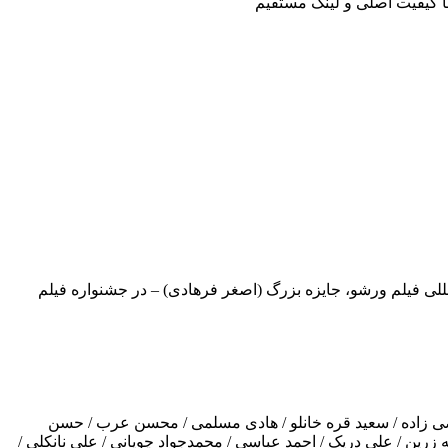
ا کیفیت اصلی و لینک مستقیم
مللی فیلم ورشو، جایزه بزرگ (اصغر فرهادی) – در جشنواره فیلم
فرضی زاده / سعید قره خانلو / هادی مسلمی / محسن عرب / حسن
 زرین / علی دریک / احمد عباسی / محمدجواد چوپانی / علی نانکلی /