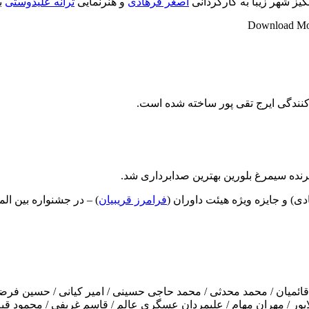
نگیز شهر زیبا به کارگردانی
اصغر فرهادی
و هنرنمایی
ترانه علیدوستی
ب
Download Movi
 کنندگی ایرج تقی پور ساخته شده است.
نده سیمرغ بلورین بهترین صدابرداری شد.
ی) و جایزه ویژه هیئت داوران (
فرامرز قریبیان
) – در جشنواره بین ال
هاد قائمیان / محمد محدثی / محمد حاجی حسینی / امیر کیانی / حسین 
لاپور / مهران مهام / علیمردان عسگری عالم / قاسم غریفی / محمود قبه