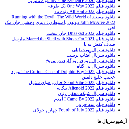
دانلود فیلم 2020 Invisible Evidence گواه نامرئی
دانلود فیلم One Way 2022 یک طرفه
دانلود فیلم All Hail 2022 زنده باد
دانلود مستند Running with the Devil: The Wild World of
John McAfee 2022 دویدن با شیطان : دنیای وحشی جان مک
آفی
دانلود فیلم Dhaakad 2022 جان سخت
دانلود فیلم Marcel the Shell with Shoes On 2021 مارسل
صدف کفش به پا
دانلود سریال نوبت لیلی
دانلود سریال آفتاب پرست
دانلود سریال روزی روزگاری در مریخ
دانلود سریال بی گناه
دانلود فیلم The Curious Case of Dolphin Bay 2022 مورد
عجیب خلیج دلفین
دانلود فیلم Seoul Vibe 2022 حال و هوای سئول
دانلود فیلم Alienoid 2022 بیگانه
دانلود سریال شبکه مخفی زنان
دانلود فیلم I Came By 2022 آمدم
دانلود فیلم سه حرفی
دانلود فیلم Fourth of July 2022 چهارم جولای
آرشیو سریال ها