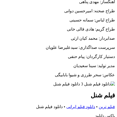
آهنگساز: مهدی پناهی
طراح صحنه: امیرحسین دوانی
طراح لباس: سمانه حسینی
طراح گریم: هادی قالی خانی
صدابردار: محمد کیان ارثی
سرپرست صداگذاری: سیدعلیرضا علویان
دستیار کارگردان: پیام حنفی
مدیر تولید: سینا سعیدیان
عکاس: سحر طرزی و شیوا بابابیگی
فیلم شنل
فیلم ترین
•
دانلود فیلم ایرانی
•
دانلود فیلم شنل
باکس دانلود