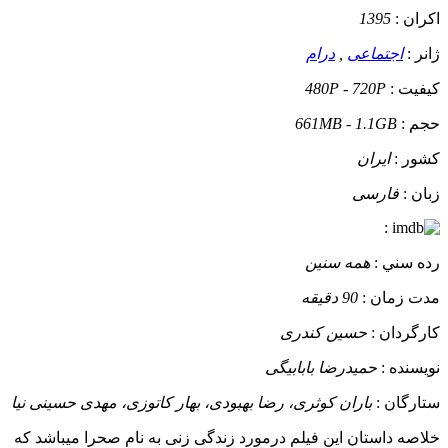
اکران :
1395
ژانر :
اجتماعی
,
درام
کيفيت :
480P - 720P
حجم :
661MB - 1.1GB
کشور :
ایران
زبان :
فارسی
:
رده سني :
همه سنین
مدت زمان :
90 دقیقه
کارگردان :
حسین کندری
نويسنده :
حمیدرضا بابابیگی
ستارگان :
باران کوثری، رضا بهبودی، بهار کاتوزی، مهدی حسینی نیا
خلاصه داستان
این فیلم درمورد زندگی زنی به نام صحرا میباشد که