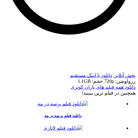
t
t
پخش آنلاین
دانلود با لينک مستقيم
رزولوشن: 720p
حجم: 1.1GB
دانلود همه فیلم های باران کوثری
همچنين در فيلم ترين ببينيد!
دانلود فیلم پرسه در مه