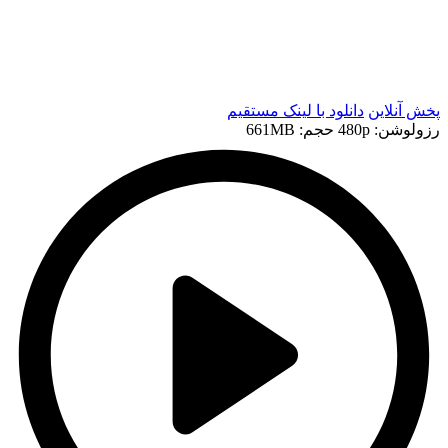
t
t
پخش آنلاین
دانلود با لينک مستقيم
رزولوشن: 480p
حجم: 661MB