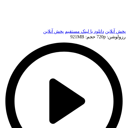
t
t
پخش آنلاین
دانلود با لينک مستقيم
پخش آنلاین
رزولوشن: 720p
حجم: 921MB