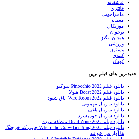
عاشقانه
فانتزی
ماجراجویی
معمایی
موزیکال
نوجوان
هیجان انگیز
ورزشی
وسترن
کمدی
کودک
جدیدترین های فیلم ترین
دانلود فیلم Pinocchio 2022 پینوکیو
دانلود فیلم Beast 2022 هیولا
دانلود فیلم Wire Room 2022 اتاق شنود
دانلود سریال مهمونی
دانلود سریال یاغی
دانلود سریال خون سرد
دانلود فیلم 2022 Dead Zone منطقه مرده
دانلود فیلم Where the Crawdads Sing 2022 جایی که خرچنگ
ها آواز می خوانند