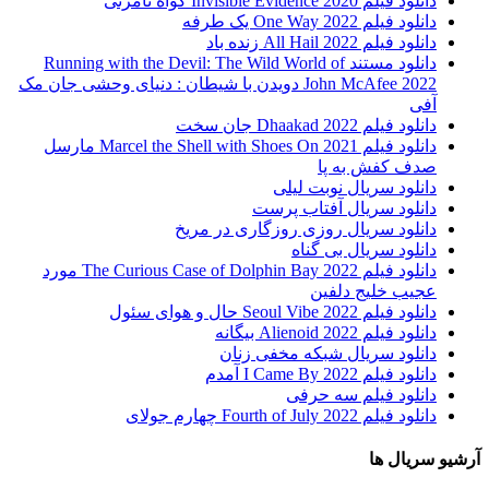
دانلود فیلم 2020 Invisible Evidence گواه نامرئی
دانلود فیلم One Way 2022 یک طرفه
دانلود فیلم All Hail 2022 زنده باد
دانلود مستند Running with the Devil: The Wild World of
John McAfee 2022 دویدن با شیطان : دنیای وحشی جان مک
آفی
دانلود فیلم Dhaakad 2022 جان سخت
دانلود فیلم Marcel the Shell with Shoes On 2021 مارسل
صدف کفش به پا
دانلود سریال نوبت لیلی
دانلود سریال آفتاب پرست
دانلود سریال روزی روزگاری در مریخ
دانلود سریال بی گناه
دانلود فیلم The Curious Case of Dolphin Bay 2022 مورد
عجیب خلیج دلفین
دانلود فیلم Seoul Vibe 2022 حال و هوای سئول
دانلود فیلم Alienoid 2022 بیگانه
دانلود سریال شبکه مخفی زنان
دانلود فیلم I Came By 2022 آمدم
دانلود فیلم سه حرفی
دانلود فیلم Fourth of July 2022 چهارم جولای
آرشیو سریال ها