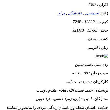
اکران :
1397
ژانر :
اجتماعی
,
خانوادگی
,
درام
کيفيت :
720P - 1080P
حجم :
921MB - 1.7GB
کشور :
ایران
زبان :
فارسی
:
رده سني :
همه سنین
مدت زمان :
100 دقیقه
کارگردان :
حمید نعمت الله
نويسنده :
حمید نعمت الله، هادی مقدم دوست
ستارگان :
امین حیایی، زهرا حاتمی، دارا حیایی
خلاصه داستان
شعله ور داستان زندگی مردی را به تصویر میکشد