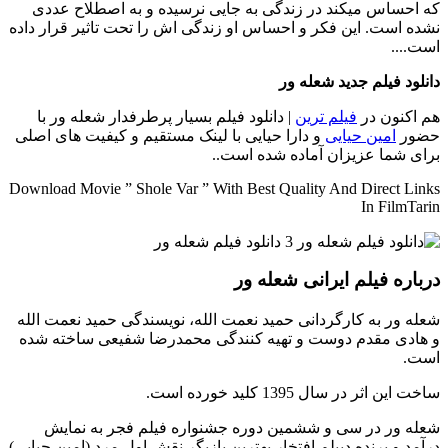
که احساس میکند در زندگی به جایی نرسیده و به اصطلاح عددی
نشده است. این فکر و احساس او زندگی اش را تحت تاثیر قرار داده
است....
دانلود فیلم جدید شعله ور
هم اکنون در
فیلم ترین
| دانلود فیلم بسیار پرطرفدار شعله ور با
حضور
امین حیایی
و دارا حیایی با لینک مستقیم و کیفیت های اصلی
برای شما عزیزان آماده شده است..
Download Movie ” Shole Var ” With Best Quality And Direct Links
In FilmTarin
درباره فیلم ایرانی شعله ور
شعله ور به کارگردانی حمید نعمت الله، نویسندگی حمید نعمت الله
و هادی مقدم دوست و تهیه کنندگی محمدرضا شفیعی ساخته شده
است.
ساخت این اثر در سال 1395 کلید خورده است.
شعله ور در سی و ششمین دوره جشنواره فیلم فجر به نمایش
درآمد و برنده دیپلم افتخار بهترین بازیگر نقش اول مرد (امین حیایی)