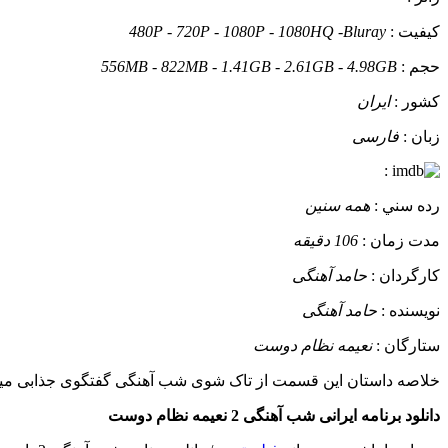
کيفيت :
480P - 720P - 1080P - 1080HQ -Bluray
حجم :
556MB - 822MB - 1.41GB - 2.61GB - 4.98GB
کشور :
ایران
زبان :
فارسی
:
رده سني :
همه سنین
مدت زمان :
106 دقیقه
کارگردان :
حامد آهنگی
نويسنده :
حامد آهنگی
ستارگان :
نعیمه نظام دوست
خلاصه داستان
این قسمت از تاک شوی شب آهنگی گفتگوی جذابی میان
دانلود برنامه ایرانی شب آهنگی 2 نعیمه نظام دوست