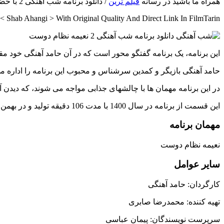
همراه ما باشید در رسانه
فیلم ترین
/ دانلود برنامه شب آهنگی 2 با حضور نعیمه نظام دوست به کارگردانی حامد آهنگی با کیفیت اصلی
 Shab Ahangi > With Original Quality And Direct Link In FilmTarin
این برنامه، یک برنامه گفتگو محور است که در آن حامد آهنگی خود مقا
حامد آهنگی بازیگر و کمدین سرشناس و محبوب این برنامه را اداره می
در این برنامه مهمان ها با چالشهای جذابی مواجه می شوند، که دیدن 
این قسمت از برنامه در سال 1400 با مدت 106 دقیقه تولید و در بهمن ماه سال 1400 در شبکه نمایش خانگی توزیع شد.
مهمان برنامه
نعیمه نظام دوست
سایر عوامل
کارگردان: حامد آهنگی
تهیه کننده: محمدرضا صابری
سرپرست نویسندگان: پیمان عباسی