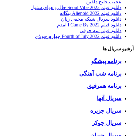
عجیب خلیج دلفین
دانلود فیلم Seoul Vibe 2022 حال و هوای سئول
دانلود فیلم Alienoid 2022 بیگانه
دانلود سریال شبکه مخفی زنان
دانلود فیلم I Came By 2022 آمدم
دانلود فیلم سه حرفی
دانلود فیلم Fourth of July 2022 چهارم جولای
آرشیو سریال ها
برنامه پیشگو
برنامه شب آهنگی
برنامه همرفیق
سریال آنها
سریال جزیره
سریال جوکر
سریال جیران