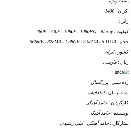
پست ويژه
اکران :
1400
ژانر :
کيفيت :
480P - 720P - 1080P - 1080HQ - Bluray
حجم :
566MB - 828MB - 1.38GB - 3.08GB - 6.11GB
کشور :
ایران
زبان :
فارسی
:
رده سني :
بزرگسال
مدت زمان :
90 دقیقه
کارگردان :
حامد آهنگی
نويسنده :
حامد آهنگی
ستارگان :
حامد آهنگی - لیلی رشیدی