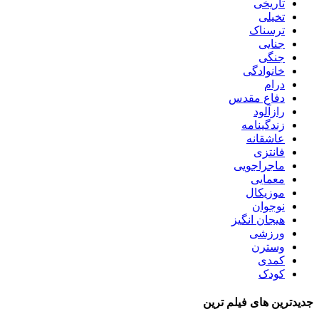
تاریخی
تخیلی
ترسناک
جنایی
جنگی
خانوادگی
درام
دفاع مقدس
رازآلود
زندگینامه
عاشقانه
فانتزی
ماجراجویی
معمایی
موزیکال
نوجوان
هیجان انگیز
ورزشی
وسترن
کمدی
کودک
جدیدترین های فیلم ترین