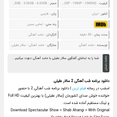
کيفيت :
480P - 720P - 1080P - 1080HQ
حجم :
558MB - 877MB - 1.25GB - 3.06GB - 6.03GB
کشور :
ایران
زبان :
فارسی
:
رده سني :
تمامی سنین
مدت زمان :
90 دقیقه
کارگردان :
حامد آهنگی
نويسنده :
حامد آهنگی
ستارگان :
حامد آهنگی - سالار عقیلی
خلاصه داستان
شما را به تماشای گفتگوی سالار عقیلی با حامد آهنگی دعوت میکنیم...
دانلود برنامه شب آهنگی 2 سالار عقیلی
امشب در رسانه
فیلم ترین
| دانلود برنامه شب آهنگی 2 با حضور
خواننده خوش صدای کشورمان (سالار عقیلی) با بهترین کیفیت Full HD
و لینک مستقیم آماده شده است..
Download Spectacular Show < Shab Ahangi > With Original