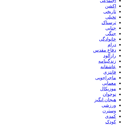
اجتماعی
اکشن
تاریخی
تخیلی
ترسناک
جنایی
جنگی
خانوادگی
درام
دفاع مقدس
رازآلود
زندگینامه
عاشقانه
فانتزی
ماجراجویی
معمایی
موزیکال
نوجوان
هیجان انگیز
ورزشی
وسترن
کمدی
کودک