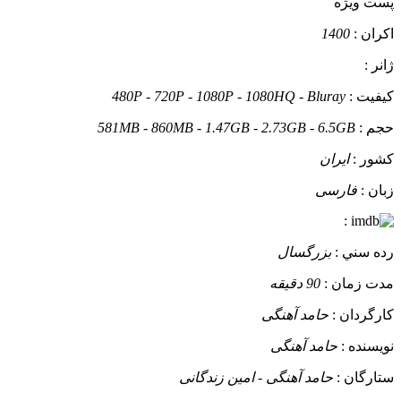
پست ويژه
اکران :
1400
ژانر :
کيفيت :
480P - 720P - 1080P - 1080HQ - Bluray
حجم :
581MB - 860MB - 1.47GB - 2.73GB - 6.5GB
کشور :
ایران
زبان :
فارسی
:
رده سني :
بزرگسال
مدت زمان :
90 دقیقه
کارگردان :
حامد آهنگی
نويسنده :
حامد آهنگی
ستارگان :
حامد آهنگی - امین زندگانی