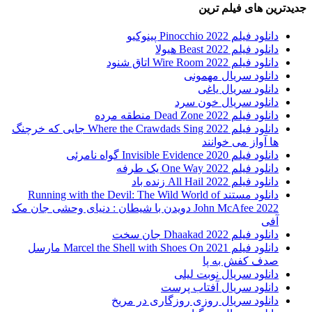
جدیدترین های فیلم ترین
دانلود فیلم Pinocchio 2022 پینوکیو
دانلود فیلم Beast 2022 هیولا
دانلود فیلم Wire Room 2022 اتاق شنود
دانلود سریال مهمونی
دانلود سریال یاغی
دانلود سریال خون سرد
دانلود فیلم 2022 Dead Zone منطقه مرده
دانلود فیلم Where the Crawdads Sing 2022 جایی که خرچنگ
ها آواز می خوانند
دانلود فیلم 2020 Invisible Evidence گواه نامرئی
دانلود فیلم One Way 2022 یک طرفه
دانلود فیلم All Hail 2022 زنده باد
دانلود مستند Running with the Devil: The Wild World of
John McAfee 2022 دویدن با شیطان : دنیای وحشی جان مک
آفی
دانلود فیلم Dhaakad 2022 جان سخت
دانلود فیلم Marcel the Shell with Shoes On 2021 مارسل
صدف کفش به پا
دانلود سریال نوبت لیلی
دانلود سریال آفتاب پرست
دانلود سریال روزی روزگاری در مریخ