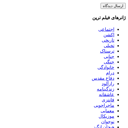
ژانرهای فیلم ترین
اجتماعی
اکشن
تاریخی
تخیلی
ترسناک
جنایی
جنگی
خانوادگی
درام
دفاع مقدس
رازآلود
زندگینامه
عاشقانه
فانتزی
ماجراجویی
معمایی
موزیکال
نوجوان
هیجان انگیز