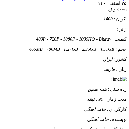
۲۵ اسفند ۱۴۰۰
پست ويژه
اکران :
1400
ژانر :
کيفيت :
480P - 720P - 1080P - 1080HQ - Bluray
حجم :
465MB - 706MB - 1.27GB - 2.36GB - 4.51GB
کشور :
ایران
زبان :
فارسی
:
رده سني :
همه سنین
مدت زمان :
90 دقیقه
کارگردان :
حامد آهنگی
نويسنده :
حامد آهنگی