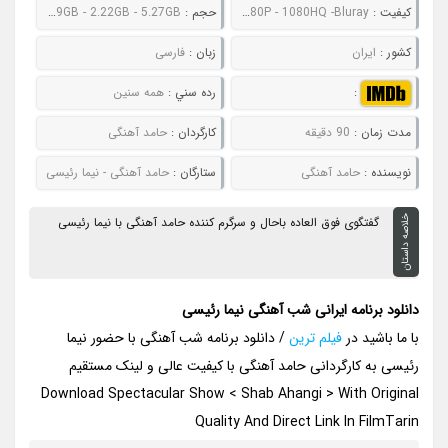
کيفيت :
480P - 720P - 1080P - 1080HQ -Bluray
حجم :
541MB - 768MB - 1.19GB - 2.22GB - 5.27GB
کشور :
ایران
زبان :
فارسی
:
رده سني :
همه سنین
مدت زمان :
90 دقیقه
کارگردان :
حامد آهنگی
نويسنده :
حامد آهنگی
ستارگان :
حامد آهنگی - نیما رئیسی
خلاصه داستان
گفتگوی فوق العاده باحال و سرگرم کننده حامد آهنگی با نیما رئیسی
دانلود برنامه ایرانی شب آهنگی نیما رئیسی
با ما باشید در
فیلم ترین
/ دانلود برنامه شب آهنگی با حضور نیما
رئیسی به کارگردانی حامد آهنگی با کیفیت عالی و لینک مستقیم
Download Spectacular Show < Shab Ahangi > With Original
Quality And Direct Link In FilmTarin