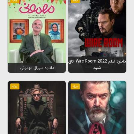
دانلود فیلم Wire Room 2022 اتاق
شنود
دانلود سریال مهمونی
ویژه
ویژه