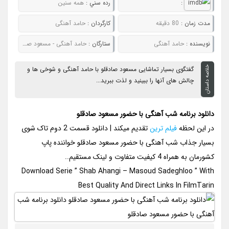
:
رده سني :
همه سنین
مدت زمان :
80 دقیقه
کارگردان :
حامد آهنگی
نويسنده :
حامد آهنگی
ستارگان :
حامد آهنگی - مسعود صادقلو
خلاصه داستان
گفتگوی بسیار تماشایی مسعود صادقلو با حامد آهنگی و شوخی ها و
چالش های آنها را ببینید و لذت ببرید...
دانلود برنامه شب آهنگی با حضور مسعود صادقلو
در این لحظه
فیلم ترین
تقدیم میکند | دانلود قسمت 2 دوم تاک شوی
بسیار جذاب شب آهنگی با حضور مسعود صادقلو خواننده پاپ
کشورمان به همراه 4 کیفیت متفاوت و لینک مستقیم..
Download Serie ” Shab Ahangi – Masoud Sadeghloo ” With
Best Quality And Direct Links In FilmTarin