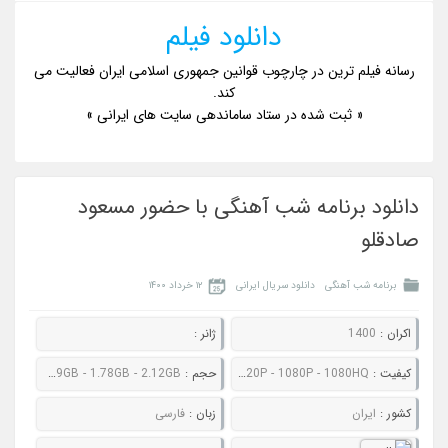
دانلود فیلم
رسانه فیلم ترین در چارچوب قوانین جمهوری اسلامی ایران فعالیت می
کند.
« ثبت شده در ستاد ساماندهی سایت های ایرانی »
دانلود برنامه شب آهنگی با حضور مسعود
صادقلو
برنامه شب آهنگی
دانلود سریال ایرانی
۱۲ خرداد ۱۴۰۰
اکران :
1400
ژانر :
کيفيت :
480P - 720P - 1080P - 1080HQ
حجم :
464MB - 679MB - 1.29GB - 1.78GB - 2.12GB
کشور :
ایران
زبان :
فارسی