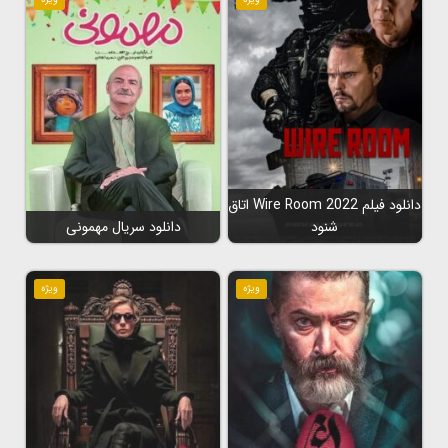
دانلود فیلم Wire Room 2022 اتاق
شنود
دانلود سریال مهمونی
ویژه
ویژه