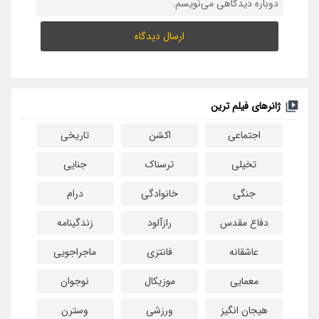
دوباره دیدگاهی می‌نویسم.
ژانرهای فیلم ترین
اجتماعی
اکشن
تاریخی
تخیلی
ترسناک
جنایی
جنگی
خانوادگی
درام
دفاع مقدس
رازآلود
زندگینامه
عاشقانه
فانتزی
ماجراجویی
معمایی
موزیکال
نوجوان
هیجان انگیز
ورزشی
وسترن