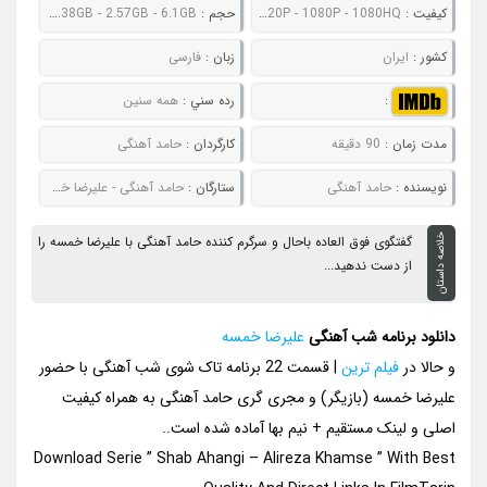
کيفيت :
480P - 720P - 1080P - 1080HQ
حجم :
546MB - 867MB - 1.38GB - 2.57GB - 6.1GB
کشور :
ایران
زبان :
فارسی
:
رده سني :
همه سنین
مدت زمان :
90 دقیقه
کارگردان :
حامد آهنگی
نويسنده :
حامد آهنگی
ستارگان :
حامد آهنگی - علیرضا خمسه
خلاصه داستان
گفتگوی فوق العاده باحال و سرگرم کننده حامد آهنگی با علیرضا خمسه را
از دست ندهید...
دانلود برنامه شب آهنگی
علیرضا خمسه
و حالا در
فیلم ترین
| قسمت 22 برنامه تاک شوی شب آهنگی با حضور
علیرضا خمسه (بازیگر) و مجری گری حامد آهنگی به همراه کیفیت
اصلی و لینک مستقیم + نیم بها آماده شده است..
Download Serie ” Shab Ahangi – Alireza Khamse ” With Best