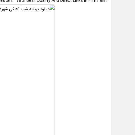
stani ” With Best Quality And Direct Links In FilmTarin