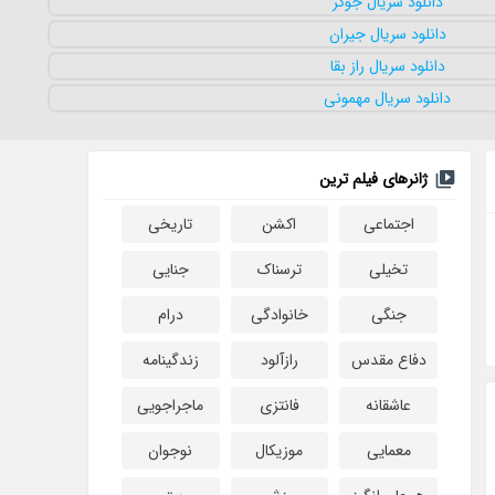
ژانرهای فیلم ترین
اجتماعی
اکشن
تاریخی
تخیلی
ترسناک
جنایی
جنگی
خانوادگی
درام
دفاع مقدس
رازآلود
زندگینامه
عاشقانه
فانتزی
ماجراجویی
معمایی
موزیکال
نوجوان