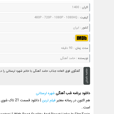
اکران :
1400
کيفيت :
480P - 720P - 1080P - 1080HQ
کشور :
ایران
:
مدت زمان :
90 دقیقه
نويسنده :
حامد آهنگی
خلاصه داستان
گفتگوی فوق العاده جذاب حامد آهنگی با خانم شهره لرستانی را در قسمت 21 بیست و یکم از تاک شوی شب آهنگی از
دانلود برنامه شب آهنگی
شهره لرستانی
هم اکنون در رسانه معتبر
فیلم ترین
| دانلود قسم
است..