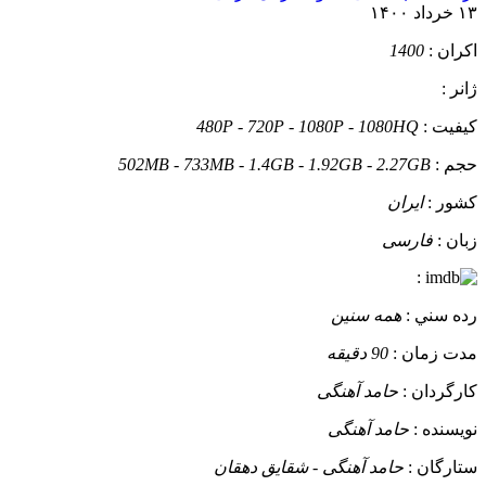
۱۳ خرداد ۱۴۰۰
اکران :
1400
ژانر :
کيفيت :
480P - 720P - 1080P - 1080HQ
حجم :
502MB - 733MB - 1.4GB - 1.92GB - 2.27GB
کشور :
ایران
زبان :
فارسی
:
رده سني :
همه سنین
مدت زمان :
90 دقیقه
کارگردان :
حامد آهنگی
نويسنده :
حامد آهنگی
ستارگان :
حامد آهنگی - شقایق دهقان