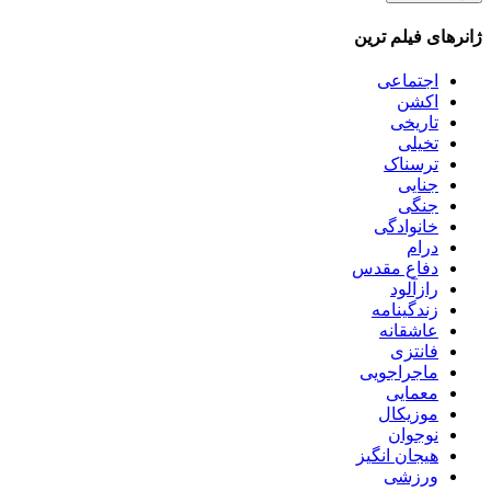
ژانرهای فیلم ترین
اجتماعی
اکشن
تاریخی
تخیلی
ترسناک
جنایی
جنگی
خانوادگی
درام
دفاع مقدس
رازآلود
زندگینامه
عاشقانه
فانتزی
ماجراجویی
معمایی
موزیکال
نوجوان
هیجان انگیز
ورزشی