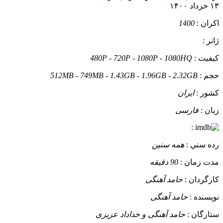
۱۳ خرداد ۱۴۰۰
اکران :
1400
ژانر :
کيفيت :
480P - 720P - 1080P - 1080HQ
حجم :
512MB - 749MB - 1.43GB - 1.96GB - 2.32GB
کشور :
ایران
زبان :
فارسی
:
رده سني :
همه سنین
مدت زمان :
90 دقیقه
کارگردان :
حامد آهنگی
نويسنده :
حامد آهنگی
ستارگان :
حامد آهنگی و خداداد عزیزی