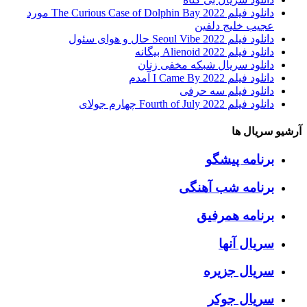
دانلود فیلم The Curious Case of Dolphin Bay 2022 مورد
عجیب خلیج دلفین
دانلود فیلم Seoul Vibe 2022 حال و هوای سئول
دانلود فیلم Alienoid 2022 بیگانه
دانلود سریال شبکه مخفی زنان
دانلود فیلم I Came By 2022 آمدم
دانلود فیلم سه حرفی
دانلود فیلم Fourth of July 2022 چهارم جولای
آرشیو سریال ها
برنامه پیشگو
برنامه شب آهنگی
برنامه همرفیق
سریال آنها
سریال جزیره
سریال جوکر