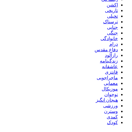
اکشن
تاریخی
تخیلی
ترسناک
جنایی
جنگی
خانوادگی
درام
دفاع مقدس
رازآلود
زندگینامه
عاشقانه
فانتزی
ماجراجویی
معمایی
موزیکال
نوجوان
هیجان انگیز
ورزشی
وسترن
کمدی
کودک