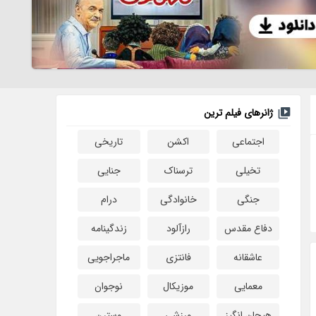
ژانرهای فیلم ترین
اجتماعی
اکشن
تاریخی
تخیلی
ترسناک
جنایی
جنگی
خانوادگی
درام
دفاع مقدس
رازآلود
زندگینامه
عاشقانه
فانتزی
ماجراجویی
معمایی
موزیکال
نوجوان
هیجان انگیز
ورزشی
وسترن