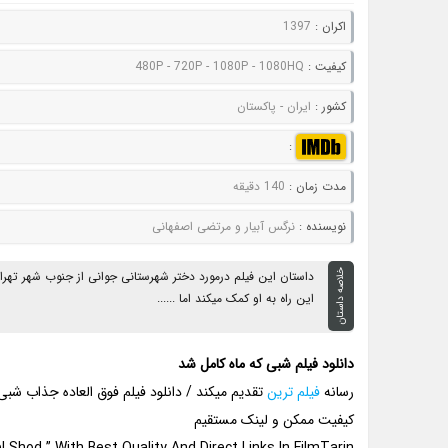
اکران :
1397
کيفيت :
480P - 720P - 1080P - 1080HQ
کشور :
ایران - پاکستان
:
مدت زمان :
140 دقیقه
نويسنده :
نرگس آبیار و مرتضی اصفهانی
خلاصه داستان
داستان این فیلم درمورد دختر شهرستانی جوانی از جنوب شهر تهرا
این راه به او کمک میکند اما ......
دانلود فیلم شبی که ماه کامل شد
رسانه
فیلم ترین
تقدیم میکند / دانلود فیلم فوق العاده جذاب ش
کیفیت ممکن و لینک مستقیم
Shod ” With Best Quality And Direct Links In FilmTarin