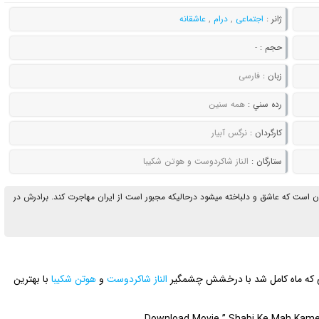
ژانر :
اجتماعی
,
درام
,
عاشقانه
حجم :
-
زبان :
فارسی
رده سني :
همه سنین
کارگردان :
نرگس آبیار
ستارگان :
الناز شاکردوست و هوتن شکیبا
ن است که عاشق و دلباخته میشود درحالیکه مجبور است از ایران مهاجرت کند. برادرش در
بی که ماه کامل شد با درخشش چشمگیر
الناز شاکردوست
و
هوتن شکیبا
با بهترین
Download Movie ” Shabi Ke Mah Kamel 