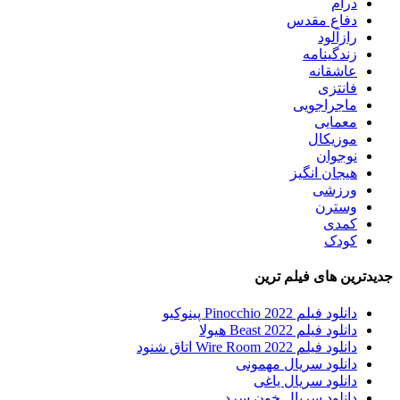
درام
دفاع مقدس
رازآلود
زندگینامه
عاشقانه
فانتزی
ماجراجویی
معمایی
موزیکال
نوجوان
هیجان انگیز
ورزشی
وسترن
کمدی
کودک
جدیدترین های فیلم ترین
دانلود فیلم Pinocchio 2022 پینوکیو
دانلود فیلم Beast 2022 هیولا
دانلود فیلم Wire Room 2022 اتاق شنود
دانلود سریال مهمونی
دانلود سریال یاغی
دانلود سریال خون سرد