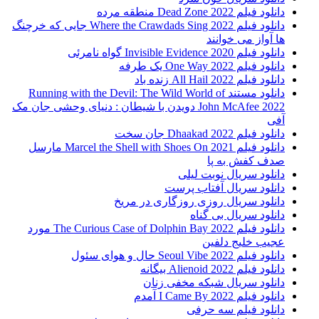
دانلود فیلم 2022 Dead Zone منطقه مرده
دانلود فیلم Where the Crawdads Sing 2022 جایی که خرچنگ
ها آواز می خوانند
دانلود فیلم 2020 Invisible Evidence گواه نامرئی
دانلود فیلم One Way 2022 یک طرفه
دانلود فیلم All Hail 2022 زنده باد
دانلود مستند Running with the Devil: The Wild World of
John McAfee 2022 دویدن با شیطان : دنیای وحشی جان مک
آفی
دانلود فیلم Dhaakad 2022 جان سخت
دانلود فیلم Marcel the Shell with Shoes On 2021 مارسل
صدف کفش به پا
دانلود سریال نوبت لیلی
دانلود سریال آفتاب پرست
دانلود سریال روزی روزگاری در مریخ
دانلود سریال بی گناه
دانلود فیلم The Curious Case of Dolphin Bay 2022 مورد
عجیب خلیج دلفین
دانلود فیلم Seoul Vibe 2022 حال و هوای سئول
دانلود فیلم Alienoid 2022 بیگانه
دانلود سریال شبکه مخفی زنان
دانلود فیلم I Came By 2022 آمدم
دانلود فیلم سه حرفی