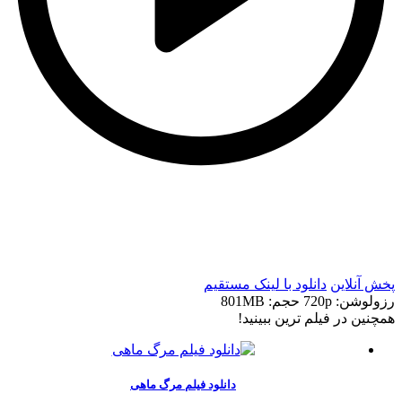
t
t
پخش آنلاین
دانلود با لينک مستقيم
رزولوشن: 720p
حجم: 801MB
همچنين در فيلم ترين ببينيد!
دانلود فیلم مرگ ماهی