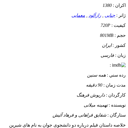
اکران :
1380
ژانر :
جنایی
,
رازآلود
,
معمایی
کيفيت :
720P
حجم :
801MB
کشور :
ایران
زبان :
فارسی
:
رده سني :
همه سنین
مدت زمان :
90 دقیقه
کارگردان :
داریوش فرهنگ
نويسنده :
تهمینه میلانی
ستارگان :
شقایق فراهانی و فرهاد آئیش
خلاصه داستان
فیلم درباره دو دانشجوی جوان به نام های شیرین