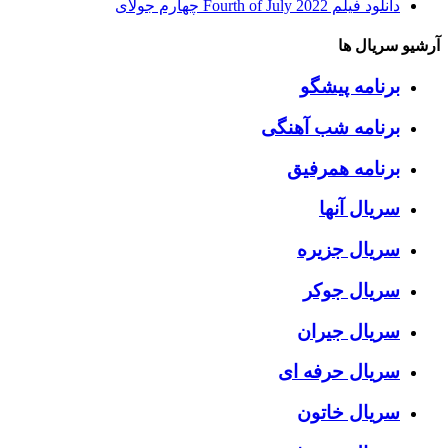
دانلود فیلم Fourth of July 2022 چهارم جولای
آرشیو سریال ها
برنامه پیشگو
برنامه شب آهنگی
برنامه همرفیق
سریال آنها
سریال جزیره
سریال جوکر
سریال جیران
سریال حرفه ای
سریال خاتون