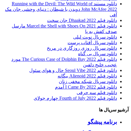
دانلود مستند Running with the Devil: The Wild World of
John McAfee 2022 دویدن با شیطان : دنیای وحشی جان مک
آفی
دانلود فیلم Dhaakad 2022 جان سخت
دانلود فیلم Marcel the Shell with Shoes On 2021 مارسل
صدف کفش به پا
دانلود سریال نوبت لیلی
دانلود سریال آفتاب پرست
دانلود سریال روزی روزگاری در مریخ
دانلود سریال بی گناه
دانلود فیلم The Curious Case of Dolphin Bay 2022 مورد
عجیب خلیج دلفین
دانلود فیلم Seoul Vibe 2022 حال و هوای سئول
دانلود فیلم Alienoid 2022 بیگانه
دانلود سریال شبکه مخفی زنان
دانلود فیلم I Came By 2022 آمدم
دانلود فیلم سه حرفی
دانلود فیلم Fourth of July 2022 چهارم جولای
آرشیو سریال ها
برنامه پیشگو