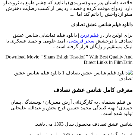
خلاصه داستان
پدر مینو (سرمدی) با ناهید که چشم طمع به ثروت او
دارد ازدواج موقت کرده و قصد دارد پس از کسب رضایت دخترش
مینو ازدواجش را دائم کند اما ......
دانلود فیلم شانس عشق تصادف
برای اولین بار در
فیلم ترین
| دانلود فیلم تماشایی شانس عشق
تصادف با درخشش
سحر قریشی
، امید علومی و حمید عسکری با
لینک مستقیم و رایگان قرار گرفته است..
Download Movie ” Shans Eshgh Tasadof ” With Best Quality And
Direct Links In FilmTarin
معرفی کامل شانس عشق تصادف
این فیلم سینمایی به کارگردانی آرش معیریان / نویسندگی پیمان
حمیدی / تهیه کنندگی محمد حسین فرح بخش و عبدالله علیخانی
تولید شده است.
شانس عشق تصادف محصول سال 1393 می باشد.
فروش گیشه ی این اثر در حدود 785 میلیون تومان بود.