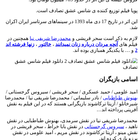
پویا فیلم توزیع کننده ی شانس عشق تصادف است.
این اثر در تاریخ 17 دی ماه 1393 در سینماهای سرتاسر ایران اکران
شد.
لازم به ذکر است سحر قریشی و
محمدرضا شریفی نیا
همچنین در
فیلم های
آنچه مردان درباره زنان نمیدانند
،
خالتور
،
زنها فرشته اند
2
و … با یکدیگر همبازی بوده اند.
اسامی بازیگران
امید علومى / حمید عسکری / سحر قریشی / سیروس گرجستانى /
بهنوش طباطبایی
/ نادر سلیمانى / محمدرضا شریفى نیا / محمدرضا
شیرخانلو / آزیتا ترکاشوند بازیگرانی هستند که در این فیلم به نقش
آفرینی پرداخته اند…
محمدرضا شریفی نیا در نقش سرمدی، بهنوش طباطبایی در نقش
ناهید ،
سیروس گرجستانی
در نقش بابا خراط ، سحر قریشی در
نقش مینو ، آزیتا ترکاشوند در نقش مریم ، امید علومی در نقش
برزو بازی کرده اند.