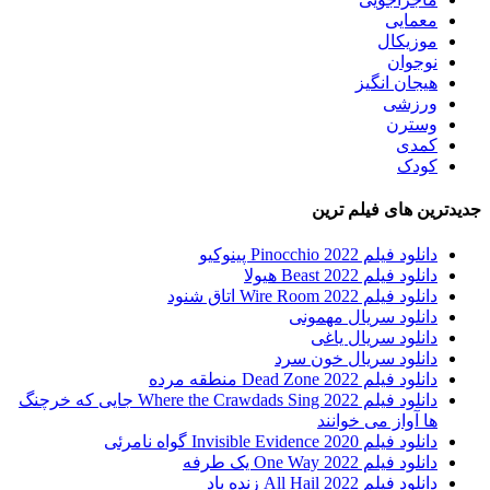
معمایی
موزیکال
نوجوان
هیجان انگیز
ورزشی
وسترن
کمدی
کودک
جدیدترین های فیلم ترین
دانلود فیلم Pinocchio 2022 پینوکیو
دانلود فیلم Beast 2022 هیولا
دانلود فیلم Wire Room 2022 اتاق شنود
دانلود سریال مهمونی
دانلود سریال یاغی
دانلود سریال خون سرد
دانلود فیلم 2022 Dead Zone منطقه مرده
دانلود فیلم Where the Crawdads Sing 2022 جایی که خرچنگ
ها آواز می خوانند
دانلود فیلم 2020 Invisible Evidence گواه نامرئی
دانلود فیلم One Way 2022 یک طرفه
دانلود فیلم All Hail 2022 زنده باد