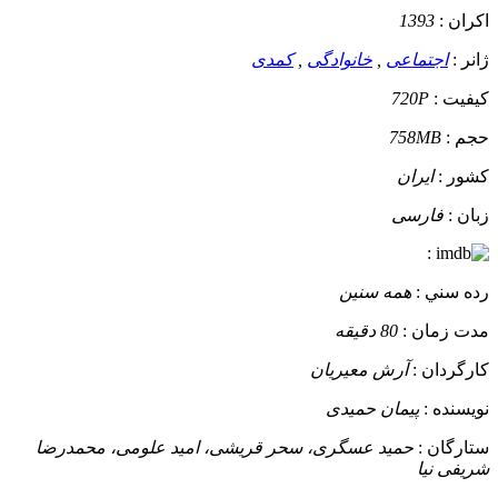
اکران :
1393
ژانر :
اجتماعی
,
خانوادگی
,
کمدی
کيفيت :
720P
حجم :
758MB
کشور :
ایران
زبان :
فارسی
:
رده سني :
همه سنین
مدت زمان :
80 دقیقه
کارگردان :
آرش معیریان
نويسنده :
پیمان حمیدی
ستارگان :
حمید عسگری، سحر قریشی، امید علومی، محمدرضا
شریفی‌ نیا