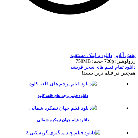
t
t
پخش آنلاین
دانلود با لينک مستقيم
رزولوشن: 720p
حجم: 758MB
دانلود تمام فیلم های سحر قریشی
همچنين در فيلم ترين ببينيد!
دانلود فیلم پرچم های قلعه کاوه
دانلود فیلم جهان نیمکره شمالی