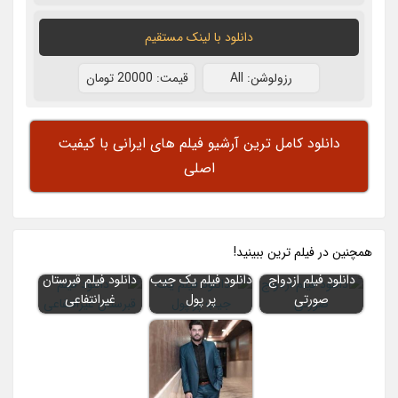
دانلود با لينک مستقيم
رزولوشن: All
قيمت: 20000 تومان
دانلود کامل ترین آرشیو فیلم های ایرانی با کیفیت
اصلی
همچنين در فيلم ترين ببينيد!
دانلود فیلم ازدواج
دانلود فیلم یک جیب
دانلود فیلم قبرستان
صورتی
پر پول
غیرانتفاعی