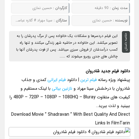
مدت زمان :
90 دقیقه
کارگردان :
حسین نمازی
نويسنده :
حسین نمازی
ستارگان :
سینا مهراد # گلاره عباسی # نازنین بیاتی # بهرنگ علوی
خلاصه داستان
این فیلم دردسرها و مشکلات یک خانواده پس از مرگ پدرشان را به
تصویر میکشد. این خانواده در حاشیه شهر زندگی میکنند و تنها راه
کسب درآمدشان از فروش سبزی میباشد. پس از فوت پدرشان آنها با
چالش های جدی روبرو میشوند که ......
دانلود فیلم جدید شادروان
پیشنهاد ویژه رسانه
فیلم ترین
| دانلود
فیلم ایرانی
کمدی و جذاب
شادروان با درخشش سینا مهراد و
نازنین بیاتی
با لینک مستقیم و
کیفیت های متفاوت 480P – 720P – 1080P – 1080HQ – Bluray را
ببینید و لذت ببرید..
Download Movie ” Shadravan ” With Best Quality And Direct
Links In FilmTarin