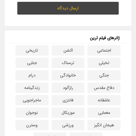
ژانرهای فیلم ترین
اجتماعی
اکشن
تاریخی
تخیلی
ترسناک
جنایی
جنگی
خانوادگی
درام
دفاع مقدس
رازآلود
زندگینامه
عاشقانه
فانتزی
ماجراجویی
معمایی
موزیکال
نوجوان
هیجان انگیز
ورزشی
وسترن