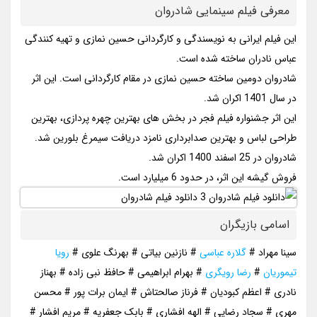
معرفی فیلم سینمایی شادروان
این فیلم ایرانی به نویسندگی و کارگردانی حسین نمازی و تهیه کنندگی
عباس نادران ساخته شده است.
شادروان دومین ساخته حسین نمازی در مقام کارگردانی است. این اثر
در سال 1401 اکران شد.
این اثر جشنواره فیلم فجر در بخش های بهترین چهره پردازی، بهترین
طراحی لباس و بهترین صدابرداری نامزد دریافت سیمرغ بلورین شد.
شادروان در 25 اسفند 1400 اکران شد.
فروش گیشه این اثر، در حدود 6 میلیارد است.
اسامی بازیگران
سینا مهراد #
گلاره عباسی
# نازنین بیاتی # بهرنگ علوی #
رویا
تیموریان
#
رضا رویگری
# بهرام ابراهیمی # حافظ نبی زاده # بهناز
نادری # اعظم کبودیان # فرناز صالحتاش # ایمان برات پور # محسن
مهری # سجاد رضایی # الهه افشاری # بابک جعفریه # مریم افشار #