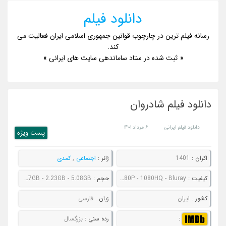
دانلود فیلم
رسانه فیلم ترین در چارچوب قوانین جمهوری اسلامی ایران فعالیت می
کند.
« ثبت شده در ستاد ساماندهی سایت های ایرانی »
دانلود فیلم شادروان
دانلود فیلم ایرانی
۶ مرداد ۱۴۰۱
پست ويژه
اکران :
1401
ژانر :
اجتماعی
,
کمدی
کيفيت :
480P - 720P - 1080P - 1080HQ - Bluray
حجم :
357MB - 592MB - 1.37GB - 2.23GB - 5.08GB
کشور :
ایران
زبان :
فارسی
:
رده سني :
بزرگسال