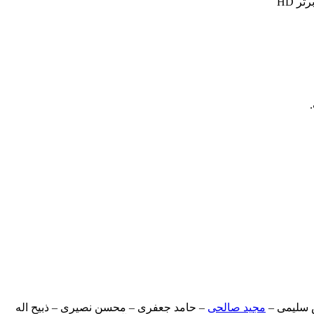
ر HD
 سلیمی –
مجید صالحی
– حامد جعفری – محسن نصیری – ذبیح اله