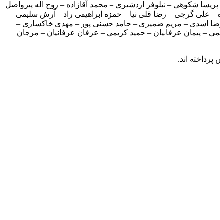
یسا شکوهی – نیلوفر اردشیری – محمد آقازاده – روح اله پیرواصل
– علی گرجی – رضا قلی نیا – حمزه ابراهیمی راد – آرش سلیمی –
رضا اسدی – مریم ضمیری – حامد حسنی پور – مهدی خاکساری –
 – پیمان عرفانیان – حمید کریمی – عرفان عرفانیان – مرجان
رداخته اند.