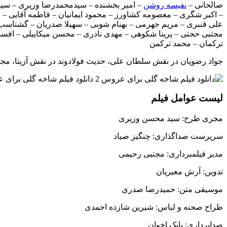
صالحانی –
نفیسه روشن
– امیر بخشنده – سیدمحمدرضا وزیری – سیدم
– اکبر شگری – معصومه کشاورز – محمود ایمانیان – فاطمه آقایی – 
علی قنبری – مریم جهرمی – بهنام شوبی – سهیلا صدریان – گشتاسب
مجتبی حجتی – پرینا شکوهی – مهدی نادری – محسن میکاییلی – افسو
ترکمان – محمد ترکمن
جواد رضویان در نقش سلطان علی، حدیث فولادوند در نقش آزیتا، مجی
لیست عوامل فیلم
مجری طرح: سید محسن وزیری
سرپرست صداگذاری: چنگیز صیاد
مدیر فیلمبرداری: مجتبی رحیمی
تدوین: آرش معیریان
موسیقی متن: حمیدرضا صدری
طراح صحنه و لباس: شیرین شازده احمدی
صدابرداری: بابک اخوان