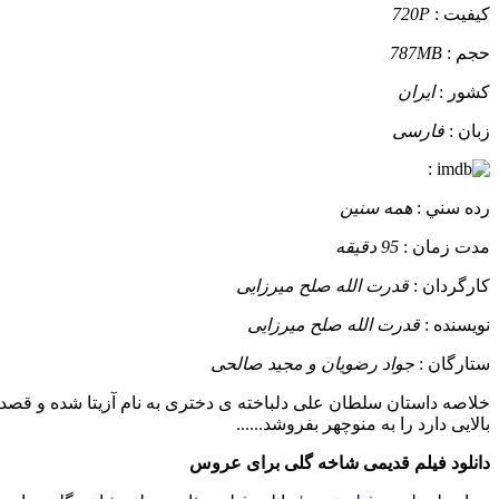
کيفيت :
720P
حجم :
787MB
کشور :
ایران
زبان :
فارسی
:
رده سني :
همه سنین
مدت زمان :
95 دقیقه
کارگردان :
قدرت الله صلح میرزایی
نويسنده :
قدرت الله صلح میرزایی
ستارگان :
جواد رضویان و مجید صالحی
خلاصه داستان
سلطان علی دلباخته ی دختری به نام آزیتا شده و قصد د
بالایی دارد را به منوچهر بفروشد......
دانلود فیلم قدیمی شاخه گلی برای عروس