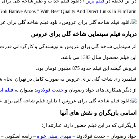
در این لحظه در
فیلم ترین
/ دانلود فیلم جذاب و طنز شاخه گلی برای
li Baraye Aroos ” With Best Quality And Direct Links In FilmTarin
درباره فیلم سینمایی شاخه گلی برای عروس
اثر سینمایی شاخه گلی برای عروس به نویسندگی و کارگردانی قدرت 
این فیلم محصول سال 1383 می باشد.
فروش گیشه این فیلم حدود 875 میلیون تومان بود.
فیلمبرداری شاخه گلی برای عروس به صورت کامل در تهران انجام 
از دیگر همکاری های جواد رضویان و
حدیث فولادوند
میتوان به
فیلم ای
اسامی بازیگران و نقش های آنها
بازیگرانی که در این فیلم حضور دارند عبارتند از:
جواد رضویان – حدیث فولادوند –
مهدی امینی خواه
– رابعه اسکویی –