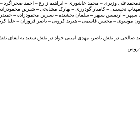
حمدعلی وزیری – محمد عاشوری – ابراهیم زارع – احمد صحراگرد – پر
مهتاب تحسینی – کامیار گودرزی – بهارک مشایخی – شیرین محمودزاده 
 سپهر – آرتمیس سپهر – سلمان بخشنده – نسرین محمودزاده – حمید
ن موسوی – محسن قاسمی – هیربد کروبی – ناصر فروزان – علیا کریمی
د صالحی در نقش ناصر، مهدی امینی خواه در نقش سعید به ایفای نقش پ