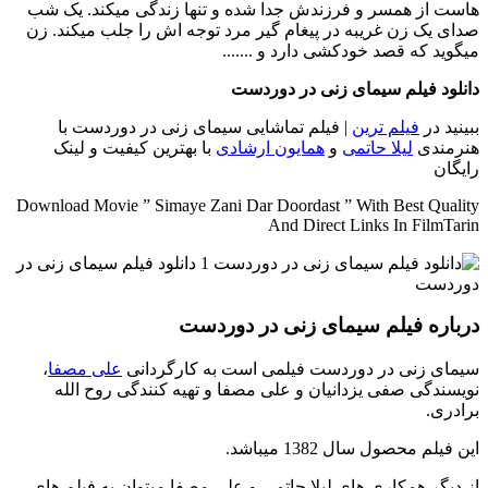
هاست از همسر و فرزندش جدا شده و تنها زندگی میکند. یک شب
صدای یک زن غریبه در پیغام گیر مرد توجه اش را جلب میکند. زن
میگوید که قصد خودکشی دارد و .......
دانلود فیلم سیمای زنی در دوردست
ببینید در
فیلم ترین
| فیلم تماشایی سیمای زنی در دوردست با
هنرمندی
لیلا حاتمی
و
همایون ارشادی
با بهترین کیفیت و لینک
رایگان
Download Movie ” Simaye Zani Dar Doordast ” With Best Quality
And Direct Links In FilmTarin
درباره فیلم سیمای زنی در دوردست
سیمای زنی در دوردست فیلمی است به کارگردانی
علی مصفا
،
نویسندگی صفی یزدانیان و علی مصفا و تهیه کنندگی روح الله
برادری.
این فیلم محصول سال 1382 میباشد.
از دیگر همکاری های لیلا حاتمی و علی مصفا میتوان به فیلم های