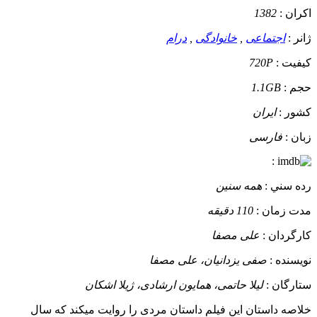
اکران :
1382
ژانر :
اجتماعی
,
خانوادگی
,
درام
کيفيت :
720P
حجم :
1.1GB
کشور :
ایران
زبان :
فارسی
:
رده سني :
همه سنین
مدت زمان :
110 دقیقه
کارگردان :
علی مصفا
نويسنده :
صفی یزدانیان، علی مصفا
ستارگان :
لیلا حاتمی، همایون ارشادی، ژیلا اشکان
خلاصه داستان
این فیلم داستان مردی را روایت میکند که سال