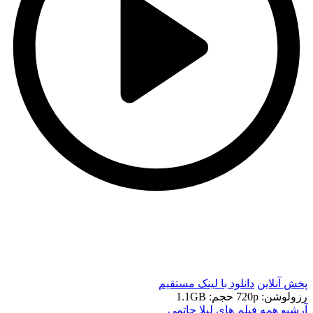
t
t
پخش آنلاین
دانلود با لينک مستقيم
رزولوشن: 720p
حجم: 1.1GB
آرشیو همه فیلم های لیلا حاتمی