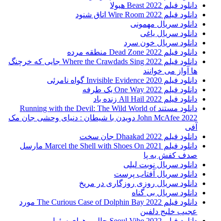
دانلود فیلم Beast 2022 هیولا
دانلود فیلم Wire Room 2022 اتاق شنود
دانلود سریال مهمونی
دانلود سریال یاغی
دانلود سریال خون سرد
دانلود فیلم 2022 Dead Zone منطقه مرده
دانلود فیلم Where the Crawdads Sing 2022 جایی که خرچنگ
ها آواز می خوانند
دانلود فیلم 2020 Invisible Evidence گواه نامرئی
دانلود فیلم One Way 2022 یک طرفه
دانلود فیلم All Hail 2022 زنده باد
دانلود مستند Running with the Devil: The Wild World of
John McAfee 2022 دویدن با شیطان : دنیای وحشی جان مک
آفی
دانلود فیلم Dhaakad 2022 جان سخت
دانلود فیلم Marcel the Shell with Shoes On 2021 مارسل
صدف کفش به پا
دانلود سریال نوبت لیلی
دانلود سریال آفتاب پرست
دانلود سریال روزی روزگاری در مریخ
دانلود سریال بی گناه
دانلود فیلم The Curious Case of Dolphin Bay 2022 مورد
عجیب خلیج دلفین
دانلود فیلم Seoul Vibe 2022 حال و هوای سئول