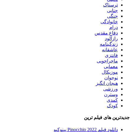
ترسناک
جنایی
جنگی
خانوادگی
درام
دفاع مقدس
رازآلود
زندگینامه
عاشقانه
فانتزی
ماجراجویی
معمایی
موزیکال
نوجوان
هیجان انگیز
ورزشی
وسترن
کمدی
کودک
جدیدترین های فیلم ترین
دانلود فیلم Pinocchio 2022 پینوکیو