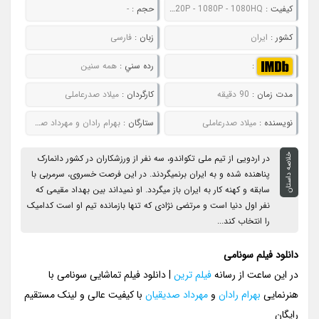
کيفيت :
480P - 720P - 1080P - 1080HQ
حجم :
-
کشور :
ایران
زبان :
فارسی
:
رده سني :
همه سنین
مدت زمان :
90 دقیقه
کارگردان :
میلاد صدرعاملی
نويسنده :
میلاد صدرعاملی
ستارگان :
بهرام رادان و مهرداد صدیقیان
خلاصه داستان
در اردویی از تیم ملی تکواندو، سه نفر از ورزشکاران در کشور دانمارک
پناهنده شده و به ایران برنمیگردند. در این فرصت خسروی، سرمربی با
سابقه و کهنه کار به ایران باز میگردد. او نمیداند بین بهداد مقیمی که
نفر اول دنیا است و مرتضی نژادی که تنها بازمانده تیم او است کدامیک
را انتخاب کند...
دانلود فیلم سونامی
در این ساعت از رسانه
فیلم ترین
| دانلود فیلم تماشایی سونامی با
هنرنمایی
بهرام رادان
و
مهرداد صدیقیان
با کیفیت عالی و لینک مستقیم
رایگان