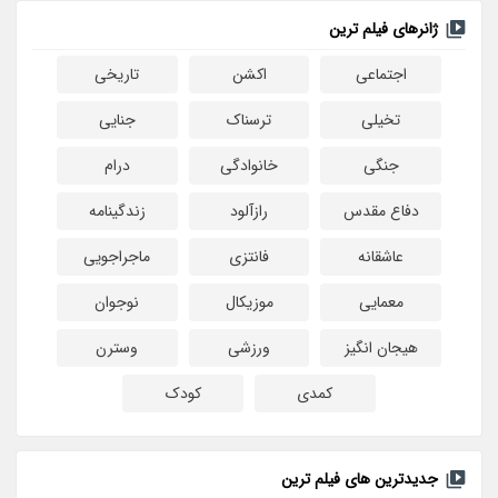
ژانرهای فیلم ترین
اجتماعی
اکشن
تاریخی
تخیلی
ترسناک
جنایی
جنگی
خانوادگی
درام
دفاع مقدس
رازآلود
زندگینامه
عاشقانه
فانتزی
ماجراجویی
معمایی
موزیکال
نوجوان
هیجان انگیز
ورزشی
وسترن
کمدی
کودک
جدیدترین های فیلم ترین