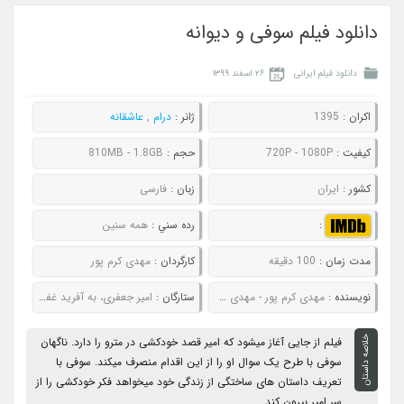
دانلود فیلم سوفی و دیوانه
دانلود فیلم ایرانی
۲۶ اسفند ۱۳۹۹
اکران :
1395
ژانر :
درام
,
عاشقانه
کيفيت :
720P - 1080P
حجم :
810MB - 1.8GB
کشور :
ایران
زبان :
فارسی
:
رده سني :
همه سنین
مدت زمان :
100 دقیقه
کارگردان :
مهدی کرم پور
نويسنده :
مهدی کرم پور - مهدی سجاده چی
ستارگان :
امیر جعفری، به آفرید غفاریان، محمدرضا شریفی‌ نیا، سیامک صفری
خلاصه داستان
فیلم از جایی آغاز میشود که امیر قصد خودکشی در مترو را دارد. ناگهان
سوفی با طرح یک سوال او را از این اقدام منصرف میکند. سوفی با
تعریف داستان های ساختگی از زندگی خود میخواهد فکر خودکشی را از
سر امیر بیرون کند .....