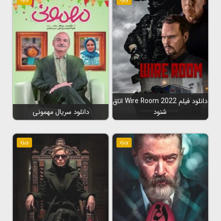
دانلود فیلم Wire Room 2022 اتاق
شنود
دانلود سریال مهمونی
ویژه
ویژه