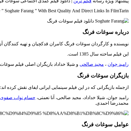
پیشنهاد ویژه رسانه
فیلم ترین
| دانلود فیلم کمدی اجتماعی سوغات فرن
 Soghate Farang ” With Best Quality And Direct Links In FilmTarin
درباره سوغات فرنگ
نویسنده و کارگردان سوغات فرنگ کامران قدکچیان و تهیه کنندگان 
این فیلم ساخته سال 1385 است.
رامبد جوان
،
مجید صالحی
و شیلا خداداد بازیگران اصلی فیلم سوغات
بازیگران سوغات فرنگ
ازجمله بازیگرانی که در این فیلم سینمایی ایرانی ایفای نقش کرده اند:
رامبد جوان، شیلا خداداد، مجید صالحی، آنا نعمتی،
حسام نواب صفوی
محمدرضا احمدی.
عوامل سوغات فرنگ