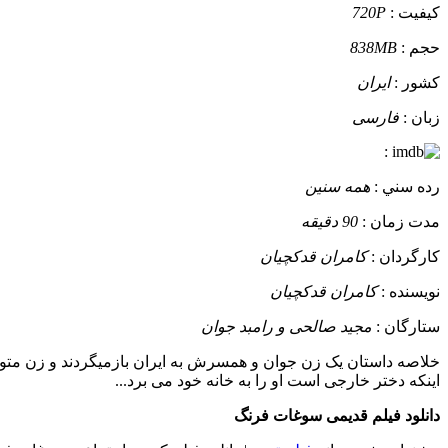
کيفيت :
720P
حجم :
838MB
کشور :
ایران
زبان :
فارسی
:
رده سني :
همه سنین
مدت زمان :
90 دقیقه
کارگردان :
کامران قدکچیان
نويسنده :
کامران قدکچیان
ستارگان :
مجید صالحی و رامبد جوان
خلاصه داستان
یک زن جوان و همسرش به ایران بازمیگردند و زن متوجه
اینکه دختر خارجی است او را به خانه خود می برد...
دانلود فیلم قدیمی سوغات فرنگ