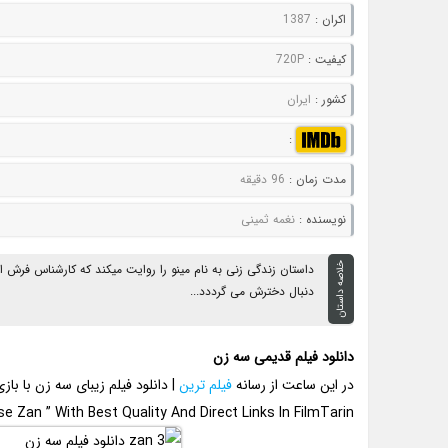
اکران :
1387
کيفيت :
720P
کشور :
ایران
:
مدت زمان :
96 دقیقه
نويسنده :
نغمه ثمینی
خلاصه داستان
داستان زندگی زنی به نام مینو را روایت میکند که کارشناس فرش اس
دنبال دخترش می گرددد...
دانلود فیلم قدیمی سه زن
در این ساعت از رسانه
فیلم ترین
| دانلود فیلم زیبای سه زن با با
e Zan ” With Best Quality And Direct Links In FilmTarin