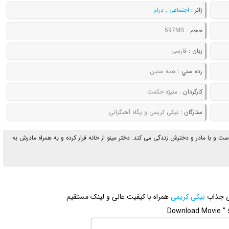
ژانر :
اجتماعی
,
درام
حجم :
597MB
زبان :
فارسی
رده سني :
همه سنین
کارگردان :
منیژه حکمت
ستارگان :
نیکی کریمی و پگاه آهنگرانی
ت و با مادر و دخترش زندگی می کند. دختر مینو از خانه فرار کرده و به همراه مادرش به
زی جذاب
نیکی کریمی
همراه با کیفیت عالی و لینک مستقیم
Download Movie ” s