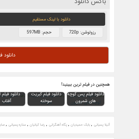
باکس دانلود
دانلود با لينک مستقيم
رزولوشن: 720p
حجم: 597MB
دانلود ف
همچنين در فيلم ترين ببينيد!
دانلود فیلم پس کوچه
دانلود فیلم کبریت
دانلود فیلم ا
های شمرون
سوخته
آفتاب
,
,
,
,
,
آتیلا پسیانی
بابک حمیدیان
پگاه آهنگرانی
رضا کیانیان
ستاره پسیانی
صابر