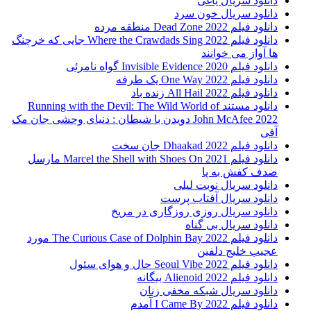
دانلود سریال یاغی
دانلود سریال خون سرد
دانلود فیلم 2022 Dead Zone منطقه مرده
دانلود فیلم Where the Crawdads Sing 2022 جایی که خرچنگ
ها آواز می خوانند
دانلود فیلم 2020 Invisible Evidence گواه نامرئی
دانلود فیلم One Way 2022 یک طرفه
دانلود فیلم All Hail 2022 زنده باد
دانلود مستند Running with the Devil: The Wild World of
John McAfee 2022 دویدن با شیطان : دنیای وحشی جان مک
آفی
دانلود فیلم Dhaakad 2022 جان سخت
دانلود فیلم Marcel the Shell with Shoes On 2021 مارسل
صدف کفش به پا
دانلود سریال نوبت لیلی
دانلود سریال آفتاب پرست
دانلود سریال روزی روزگاری در مریخ
دانلود سریال بی گناه
دانلود فیلم The Curious Case of Dolphin Bay 2022 مورد
عجیب خلیج دلفین
دانلود فیلم Seoul Vibe 2022 حال و هوای سئول
دانلود فیلم Alienoid 2022 بیگانه
دانلود سریال شبکه مخفی زنان
دانلود فیلم I Came By 2022 آمدم