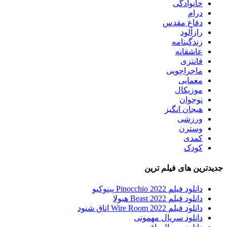
خانوادگی
درام
دفاع مقدس
رازآلود
زندگینامه
عاشقانه
فانتزی
ماجراجویی
معمایی
موزیکال
نوجوان
هیجان انگیز
ورزشی
وسترن
کمدی
کودک
جدیدترین های فیلم ترین
دانلود فیلم Pinocchio 2022 پینوکیو
دانلود فیلم Beast 2022 هیولا
دانلود فیلم Wire Room 2022 اتاق شنود
دانلود سریال مهمونی