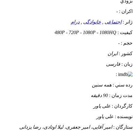
بزودي
اکران :
-
ژانر :
اجتماعی
,
خانوادگی
,
درام
کيفيت :
480P - 720P - 1080P - 1080HQ
حجم :
-
کشور :
ایران
زبان :
فارسی
:
رده سني :
همه سنین
مدت زمان :
90 دقیقه
کارگردان :
علی یاور
نويسنده :
علی یاور
ستارگان :
امیر آقایی، امیر جعفری، لیلا اوتادی، رضا یزدانی