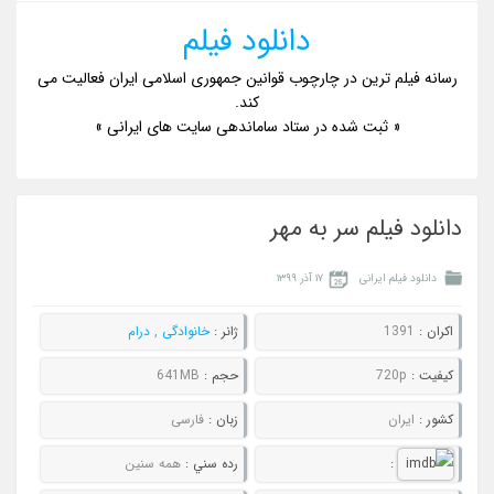
دانلود فیلم
رسانه فیلم ترین در چارچوب قوانین جمهوری اسلامی ایران فعالیت می
کند.
« ثبت شده در ستاد ساماندهی سایت های ایرانی »
دانلود فیلم سر به مهر
دانلود فیلم ایرانی
۱۷ آذر ۱۳۹۹
اکران :
1391
ژانر :
خانوادگی
,
درام
کيفيت :
720p
حجم :
641MB
کشور :
ایران
زبان :
فارسی
:
رده سني :
همه سنین