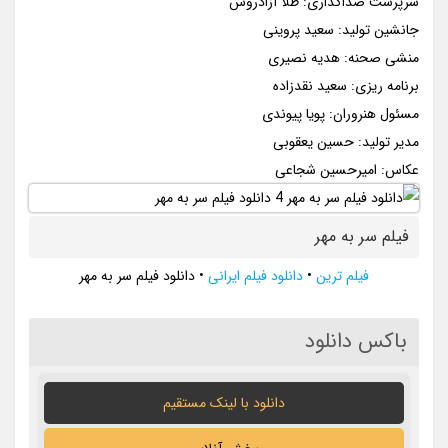
سرپرست صداگذاری: طلا آزادروش
جانشین تولید: سعید پروینی
منشی صحنه: هدیه نصیری
برنامه ریزی: سعید نقدزاده
مسئول هنروران: پویا پیوندی
مدیر تولید: حسین یعقوبی
عکاس: امیرحسین شجاعی
فیلم سر به مهر
فیلم ترین
•
دانلود فیلم ایرانی
•
دانلود فیلم سر به مهر
باکس دانلود
دانلود با لينک مستقيم