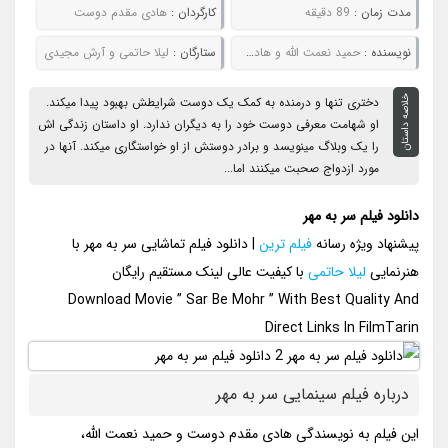
مدت زمان :
89 دقیقه
کارگردان :
هادی مقدم دوست
نويسنده :
حمید نعمت الله و هادی مقدم دوست
ستارگان :
لیلا حاتمی و آرش مجیدی
خلاصه داستان
دختری تنها و درمنده به کمک یک دوست شرایطش بهبود پیدا میکند.
او شهامت معرفی دوست خود را به دیگران ندارد. او داستان زندگی اش
را یک وبلاگ مینویسد و برادر دوستش از او خواستگاری میکند. آنها در
مورد ازدواج صحبت میکنند اما...
دانلود فیلم سر به مهر
پیشنهاد ویژه رسانه
فیلم ترین
| دانلود فیلم تماشایی سر به مهر با
هنرنمایی
لیلا حاتمی
با کیفیت عالی لینک مستقیم رایگان
Download Movie ” Sar Be Mohr ” With Best Quality And
Direct Links In FilmTarin
درباره فیلم سینمایی سر به مهر
این فیلم به نویسندگی هادی مقدم دوست و حمید نعمت الله،