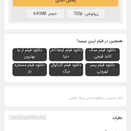
پخش آنلاین
رزولوشن: 720p
حجم: 641MB
همچنين در فيلم ترين ببينيد!
دانلود فیلم سنگ
دانلود فیلم اینجا آخر
دانلود فیلم از ما
کاغذ قیچی
دنیا
بهترون
دانلود فیلم پسر
دانلود فیلم کارناوال
دانلود فیلم مسخره
تهرونی
مرگ
باز
,
,
آرش مجیدی
خاطره اسدی
لیلا حاتمی
نظرات
تعداد ديدگاه هاي تاييد شده :