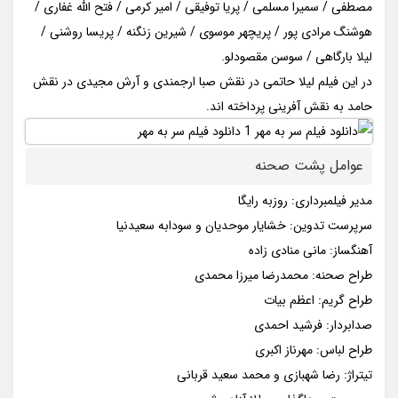
مصطفی / سمیرا مسلمی / پریا توفیقی / امیر کرمی / فتح الله غفاری /
هوشنگ مرادی پور / پریچهر موسوی / شیرین زنگنه / پریسا روشنی /
لیلا بارگاهی / سوسن مقصودلو.
در این فیلم لیلا حاتمی در نقش صبا ارجمندی و آرش مجیدی در نقش
حامد به نقش آفرینی پرداخته اند.
عوامل پشت صحنه
مدیر فیلمبرداری: روزبه رایگا
سرپرست تدوین: خشایار موحدیان و سودابه سعیدنیا
آهنگساز: مانی منادی زاده
طراح صحنه: محمدرضا میرزا محمدی
طراح گریم: اعظم بیات
صدابردار: فرشید احمدی
طراح لباس: مهرناز اکبری
تیتراژ: رضا شهبازی و محمد سعید قربانی