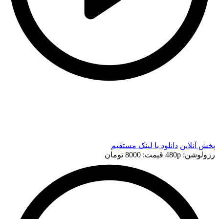
t
t
پخش آنلاین
دانلود با لينک مستقيم
رزولوشن: 480p
قيمت: 8000 تومان