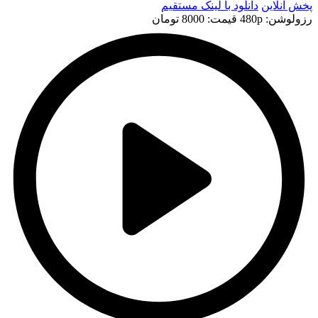
پخش آنلاین
دانلود با لينک مستقيم
رزولوشن: 480p
قيمت: 8000 تومان