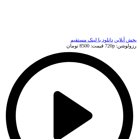
t
t
پخش آنلاین
دانلود با لينک مستقيم
رزولوشن: 720p
قيمت: 8500 تومان