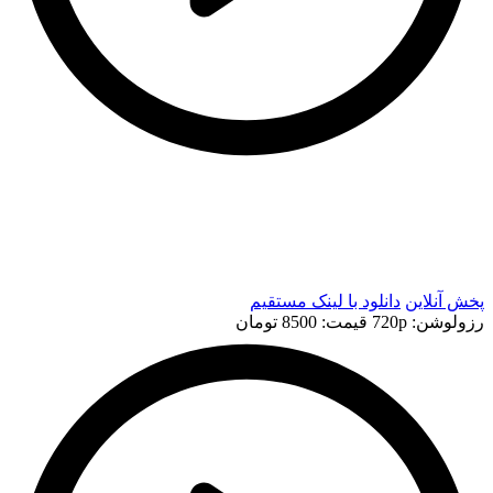
t
t
پخش آنلاین
دانلود با لينک مستقيم
رزولوشن: 720p
قيمت: 8500 تومان