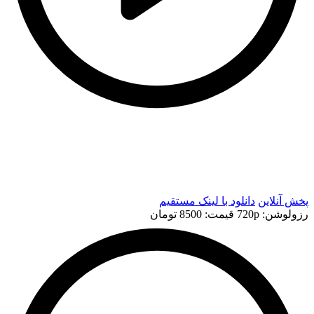
t
t
پخش آنلاین
دانلود با لينک مستقيم
رزولوشن: 720p
قيمت: 8500 تومان