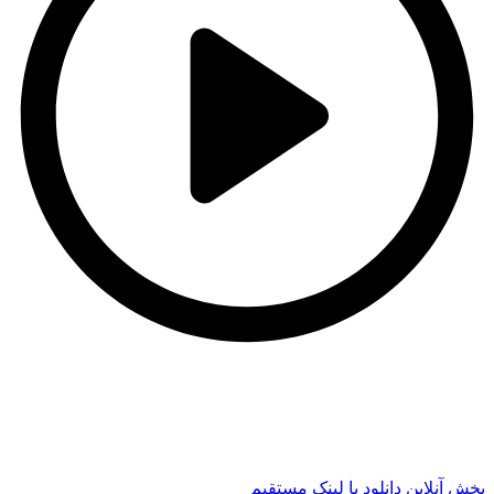
t
t
پخش آنلاین
دانلود با لينک مستقيم