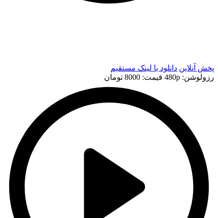
t
t
پخش آنلاین
دانلود با لينک مستقيم
رزولوشن: 480p
قيمت: 8000 تومان