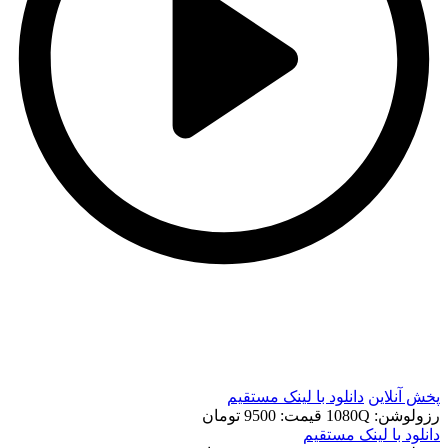
t
t
پخش آنلاین
دانلود با لينک مستقيم
رزولوشن: 1080Q
قيمت: 9500 تومان
دانلود با لينک مستقيم