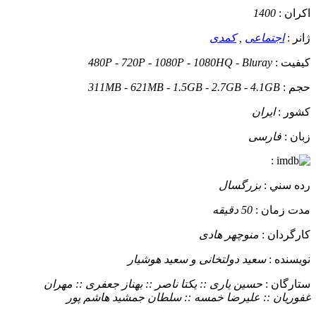
اکران :
1400
ژانر :
اجتماعی
,
کمدی
کيفيت :
480P - 720P - 1080P - 1080HQ - Bluray
حجم :
311MB - 621MB - 1.5GB - 2.7GB - 4.1GB
کشور :
ایران
زبان :
فارسی
:
رده سني :
بزرگسال
مدت زمان :
50 دقیقه
کارگردان :
منوچهر هادی
نويسنده :
سعید دولتخانی و سعید هوشیار
ستارگان :
حسین یاری :: یکتا ناصر :: بهناز جعفری :: مهران
غفوریان :: علیرضا خمسه :: سلطان جمشید هاشم پور