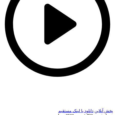
t
t
پخش آنلاین
دانلود با لينک مستقيم