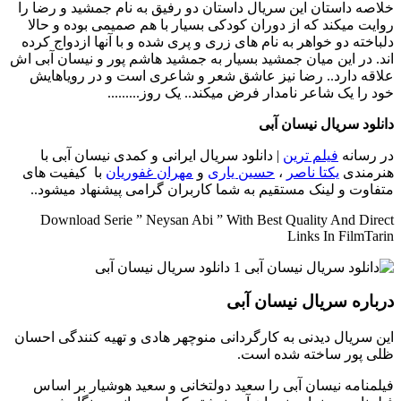
خلاصه داستان
این سریال داستان دو رفیق به نام جمشید و رضا را
روایت میکند که از دوران کودکی بسیار با هم صمیمی بوده و حالا
دلباخته دو خواهر به نام های زری و پری شده و با آنها ازدواج کرده
اند. در این میان جمشید بسیار به جمشید هاشم پور و نیسان آبی اش
علاقه دارد.. رضا نیز عاشق شعر و شاعری است و در رویاهایش
خود را یک شاعر نامدار فرض میکند.. یک روز.........
دانلود سریال نیسان آبی
در رسانه
فیلم ترین
| دانلود سریال ایرانی و کمدی نیسان آبی با
هنرمندی
یکتا ناصر
،
حسین یاری
و
مهران غفوریان
با کیفیت های
متفاوت و لینک مستقیم به شما کاربران گرامی پیشنهاد میشود..
Download Serie ” Neysan Abi ” With Best Quality And Direct
Links In FilmTarin
درباره سریال نیسان آبی
این سریال دیدنی به کارگردانی منوچهر هادی و تهیه کنندگی احسان
ظلی پور ساخته شده است.
فیلمنامه نیسان آبی را سعید دولتخانی و سعید هوشیار بر اساس