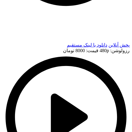
t
t
پخش آنلاین
دانلود با لينک مستقيم
رزولوشن: 480p
قيمت: 8000 تومان