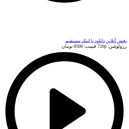
t
t
پخش آنلاین
دانلود با لينک مستقيم
رزولوشن: 720p
قيمت: 8500 تومان