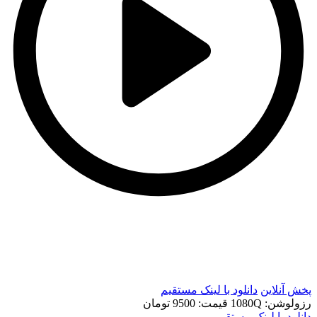
t
t
پخش آنلاین
دانلود با لينک مستقيم
رزولوشن: 1080Q
قيمت: 9500 تومان
دانلود با لينک مستقيم