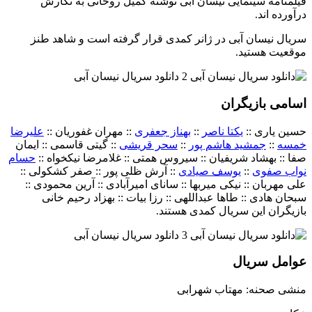
فیلمنامه سینمایی نیسان آبی نوشته کمیل روحانی به نگارش
درآورده اند.
سریال نیسان آبی در ژانر کمدی قرار گرفته است و شاهد طنز
موقعیت هستید.
اسامی بازیگران
حسین یاری ::
یکتا ناصر
::
بهناز جعفری
:: مهران غفوریان ::
علیرضا
خمسه
::
جمشید هاشم پور
::
سحر قریشی
:: گیتی قاسمی :: ایمان
صفا :: بهشاد شریفیان :: سیروس همتی :: غلامرضا نیکخواه ::
حسام
نواب صفوی
::
یوسف صیادی
:: آرش ظلی پور :: صفر کشکولی ::
علی مهربان :: نیکی میربها :: سانای امیرآبادی :: آرین محمودی ::
سبحان هادی :: طاها عبداللهی :: رزا بیات :: بهزاد رحیم خانی
بازیگران این سریال کمدی هستند.
عوامل سریال
منشی صحنه: مهتاب شهرابی