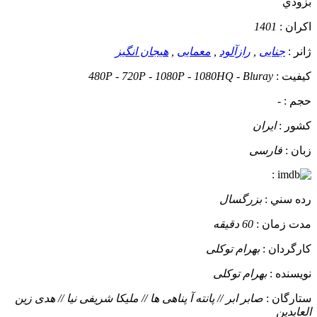
بزودي
اکران :
1401
ژانر :
جنایی
,
رازآلود
,
معمایی
,
هیجان انگیز
کيفيت :
480P - 720P - 1080P - 1080HQ - Bluray
حجم :
-
کشور :
ایران
زبان :
فارسی
:
رده سني :
بزرگسال
مدت زمان :
60 دقیقه
کارگردان :
بهرام توکلی
نويسنده :
بهرام توکلی
ستارگان :
صابر ابر // پانته آ پناهی ها // ملیکا شریفی نیا // هدی زین
العابدین