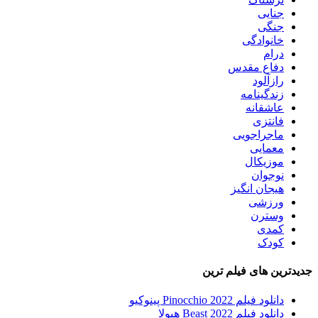
جنایی
جنگی
خانوادگی
درام
دفاع مقدس
رازآلود
زندگینامه
عاشقانه
فانتزی
ماجراجویی
معمایی
موزیکال
نوجوان
هیجان انگیز
ورزشی
وسترن
کمدی
کودک
جدیدترین های فیلم ترین
دانلود فیلم Pinocchio 2022 پینوکیو
دانلود فیلم Beast 2022 هیولا