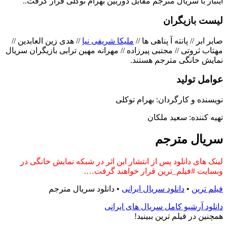
اینبار با سریال مترجم مقابل دوربین بهرام توکلی قرار گرفت..
لیست بازیگران
صابر ابر // پانته آ پناهی ها //
ملیکا شریفی نیا
// هدی زین العابدین //
مهتاب ثروتی // مجتبی پیرزاده // مهرانه مهین ترابی بازیگران سریال
نمایش خانگی مترجم هستند.
عوامل تولید
نویسنده و کارگردان: بهرام توکلی
تهیه کننده: سعید ملکان
سریال مترجم
لینک های دانلود پس از انتشار این اثر در شبکه نمایش خانگی در
وبسایت #فیلم_ترین قرار خواهند گرفت….
فیلم ترین
•
دانلود سریال ایرانی
•
دانلود سریال مترجم
دانلود آرشیو کامل سریال های ایرانی
همچنين در فيلم ترين ببينيد!