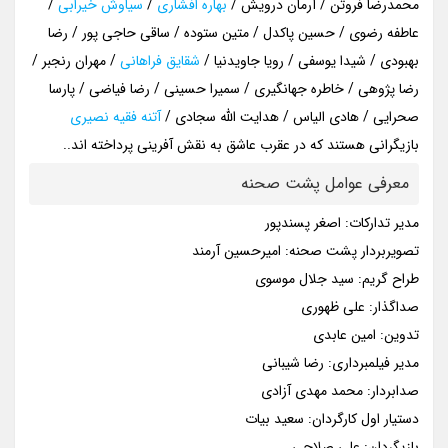
محمدرضا فروتن / آرمان درویش /
بهاره افشاری
/
سیاوش خیرابی
/
عاطفه رضوی / حسین پاکدل / متین ستوده / ساقی حاجی پور / رضا
بهبودی / شیدا یوسفی / رویا جاویدنیا /
شقایق فراهانی
/ مهران رنجبر /
رضا پژوهی / خاطره جهانگیری / سمیرا حسینی / رضا فیاضی / پارسا
صحرایی / هادی الیاس / هدایت الله سجادی /
آتنه فقیه نصیری
بازیگرانی هستند که در عقرب عاشق به نقش آفرینی پرداخته اند..
معرفی عوامل پشت صحنه
مدیر تدارکات: اصغر پسند‌پور
تصویربردار پشت صحنه: امیرحسین آرمند
طراح گریم: سید جلال موسوی
صداگذار: علی ظهوری
تدوین: امین عابدی
مدیر فیلمبرداری: رضا شیبانی
صدابردار: محمد مهدی آزادی
دستیار اول کارگردان: سعید بیات
بازیگردان: علی صلاحی