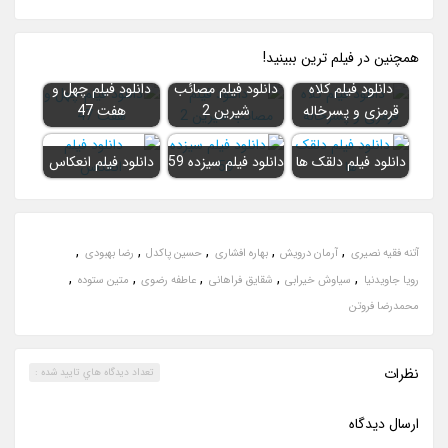
همچنين در فيلم ترين ببينيد!
دانلود فیلم کلاه
دانلود فیلم مصائب
دانلود فیلم چهل و
قرمزی و پسرخاله
شیرین 2
هفت 47
دانلود فیلم دلقک ها
دانلود فیلم سیزده 59
دانلود فیلم انعکاس
,
,
,
,
,
آتنه فقیه نصیری
آرمان درویش
بهاره افشاری
حسین پاکدل
رضا بهبودی
,
,
,
,
,
رویا جاویدنیا
سیاوش خیرابی
شقایق فراهانی
عاطفه رضوی
متین ستوده
محمدرضا فروتن
نظرات
تعداد ديدگاه هاي تاييد شده :
ارسال ديدگاه