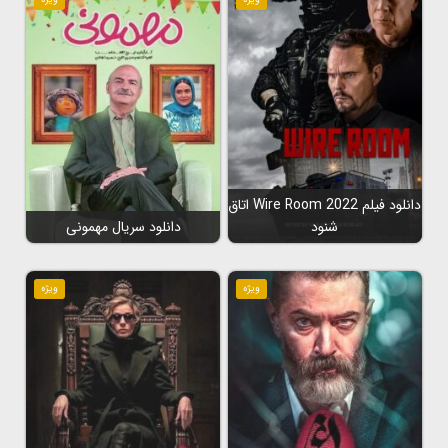
دانلود فیلم Wire Room 2022 اتاق
شنود
دانلود سریال مهمونی
ویژه
ویژه