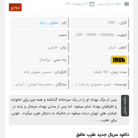
دانلود سریال ایرانی
۳۱ اردیبهشت ۱۴۰۱
بزودي
اکران :
1401
ژانر :
تخیلی
,
درام
کيفيت :
480P - 720P - 1080P - 1080HQ
حجم :
-
کشور :
ایران
زبان :
فارسی
:
رده سني :
بزرگسال
مدت زمان :
60 دقیقه
کارگردان :
حسین سهیلی زاده
نويسنده :
امین محمودی و حامد افضلی
ستارگان :
محمدرضا فروتن / آرمان درویش / بهاره افشاری / سیاوش خیرابی
خلاصه داستان
پس از مرگ بهداد او را در یک سردخانه گذاشته و همه چیز برای خانواده
و اطرافیان بهداد تمام میشود. اما پس از مدتی بهداد سرحال و زنده در
خیابان های تهران دیده میشود در حالیکه به دنبتال خون میگردد.. خونی
برای عقرب.......
دانلود سریال جدید عقرب عاشق