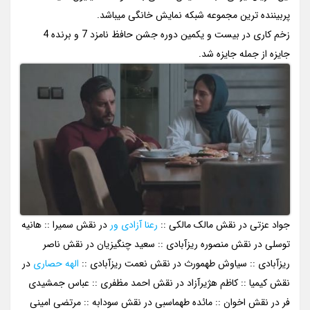
پربیننده ترین مجموعه شبکه نمایش خانگی میباشد.
زخم کاری در بیست و یکمین دوره جشن حافظ نامزد 7 و برنده 4
جایزه از جمله جایزه شد.
جواد عزتی در نقش مالک مالکی ::
رعنا آزادی ور
در نقش سمیرا :: هانیه
توسلی در نقش منصوره ریزآبادی :: سعید چنگیزیان در نقش ناصر
ریزآبادی :: سیاوش طهمورث در نقش نعمت ریزآبادی ::
الهه حصاری
در
نقش کیمیا :: کاظم هژیرآزاد در نقش احمد مظفری :: عباس جمشیدی
فر در نقش اخوان :: مائده طهماسبی در نقش سودابه :: مرتضی امینی