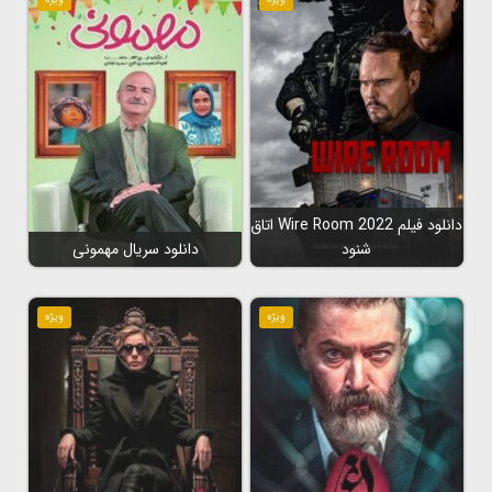
دانلود فیلم Wire Room 2022 اتاق
شنود
دانلود سریال مهمونی
ویژه
ویژه