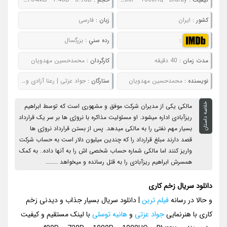
کشور :
ایران
زبان :
فارسی
:
رده سني :
بزرگسال
مدت زمان :
40 دقیقه
کارگردان :
محمدحسین مهدویان
نويسنده :
محمدحسین مهدویان
ستارگان :
جواد عزتی | رعنا آزادی ور | هانیه توسلی | سعید چنگیزیان | الهه حصاری
خلاصه داستان
مالکی یکی از مدیران شرکت موفق و مشهوری است که توسط ابراهیم
ریزآبادی اداره میشود. او مسئولیت مذاکره با نروژی ها بر سر یک قرارداد
بسیار مهم نفتی را به مالکی میدهد. پس از بستن قرارداد نروژی ها
قصد دارند مبلغ قرارداد را که چندین میلیون دلار است به حساب شرکت
واریز کنند اما مالکی شماره حساب شخصی اش را به آنها داده.. به کمک
همسرش ابراهیم ریزآبادی را به قتل رسانده و میخواهد ........
دانلود سریال زخم کاری
و حالا در رسانه
فیلم ترین
| دانلود سریال بسیار جذاب و دیدنی زخم
کاری با هنرنمایی
جواد عزتی
و
هانیه توسلی
با لینک مستقیم و کیفیت