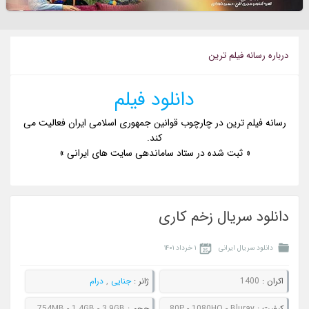
درباره رسانه فيلم ترين
دانلود فیلم
رسانه فیلم ترین در چارچوب قوانین جمهوری اسلامی ایران فعالیت می
کند.
« ثبت شده در ستاد ساماندهی سایت های ایرانی »
دانلود سریال زخم کاری
دانلود سریال ایرانی
۱ خرداد ۱۴۰۱
اکران :
1400
ژانر :
جنایی
,
درام
کيفيت :
480P - 720P - 1080P - 1080HQ - Bluray
حجم :
228MB - 378MB - 754MB - 1.4GB - 3.9GB