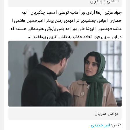
اسامی بازیگران
جواد عزتی | رعنا آزادی ور | هانیه توسلی | سعید چنگیزیان | الهه
حصاری | عباس جمشیدی فر | مهدی زمین پرداز | امیرحسین هاشمی |
مائده طهماسبی | نیوشا علی پور | مه یاس پازوکی هنرمندانی هستند که
در این سریال فوق العاده جذاب به نقش آفرینی پرداخته اند..
عوامل سریال
عکس:
امیر جدیدی