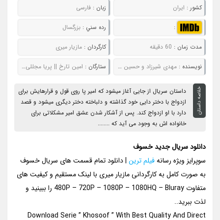
کشور :
ایران
زبان :
فارسی
:
رده سني :
بزرگسال
مدت زمان :
60 دقیقه
کارگردان :
مازیار میری
نويسنده :
مهدی شیرزاد و حسین تراب نژاد
ستارگان :
امین تارخ || پریا مجللی || مینو شریفی || ستاره اسکندری
خلاصه داستان
داستان سریال از جایی آغاز میشود که امیر پا روی قول و قرارهایش برای
ازدواج با دختر دایی خود گذاشته و دلباخته دختر دیگری میشود و قصد
دارد با او ازدواج کند. پس از آشکار شدن عشق امیر مشکلاتی برای
خانواده اش به وجود می آید که ........
دانلود سریال جدید خسوف
سوپرایز ویژه رسانه
فیلم ترین
| دانلود تمام قسمت های سریال خسوف
به صورت کامل به کارگردانی مازیار میری با لینک مستقیم و کیفیت های
متفاوت 480P – 720P – 1080P – 1080HQ – Bluray را ببینید و
لذت ببرید..
Download Serie ” Khosoof ” With Best Quality And Direct