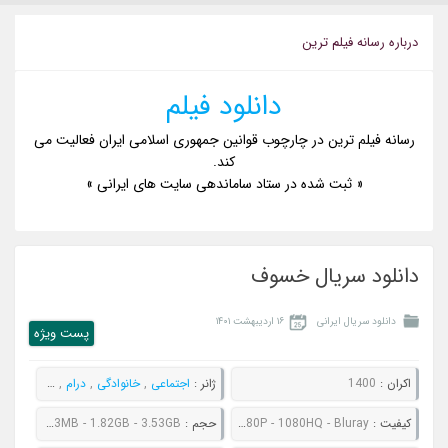
درباره رسانه فيلم ترين
دانلود فیلم
رسانه فیلم ترین در چارچوب قوانین جمهوری اسلامی ایران فعالیت می
کند.
« ثبت شده در ستاد ساماندهی سایت های ایرانی »
دانلود سریال خسوف
دانلود سریال ایرانی
۱۶ اردیبهشت ۱۴۰۱
پست ويژه
اکران :
1400
ژانر :
اجتماعی
,
خانوادگی
,
درام
,
عاشقانه
کيفيت :
480P - 720P - 1080P - 1080HQ - Bluray
حجم :
362MB - 514MB - 883MB - 1.82GB - 3.53GB