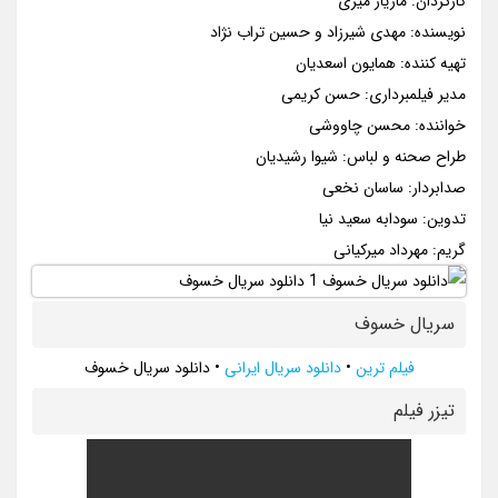
کارگردان: مازیار میری
نویسنده: مهدی شیرزاد و حسین تراب نژاد
تهیه کننده: همایون اسعدیان
مدیر فیلمبرداری: حسن کریمی
خواننده: محسن چاووشی
طراح صحنه و لباس: شیوا رشیدیان
صدابردار: ساسان نخعی
تدوین: سودابه سعید نیا
گریم: مهرداد میرکیانی
سریال خسوف
فیلم ترین
•
دانلود سریال ایرانی
•
دانلود سریال خسوف
تيزر فيلم