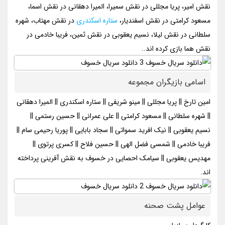
نقش امیر، پریا مجللی در نقش سمیرا، المیرا دهقانی در نقش اسما،
مسعود کرامتی در نقش اسفندیار،
ستاره اسکندری
در نقش مهتاب، شهره
سلطانی در نقش لیلا، نسیم یعقوبی در نقش ثمین، فریبا خادمی در
نقش هما بازی کرده اند..
اسامی بازیگران مجموعه
امین تارخ || پریا مجللی || مینو شریفی || ستاره اسکندری || المیرا دهقانی
|| شهره سلطانی || مسعود کرامتی || علی عمرانی || حسین رستمی ||
نسیم یعقوبی || نیک افرید سمواتی || سجاد بابایی || پوریا رحیمی سام ||
فریبا خادمی || شمسی فضل الهی || حسین فلاح || کسری پرتوی ||
مهدیس یعقوبی || سیامک احصایی در خسوف به نقش آفرینی پرداخته
اند.
عوامل پشت صحنه