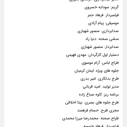
گریم: سودابه خسروی
فیلمبردار: فرهاد حمز
موسیقی: پیام آزادی
صدابرداری: منصور شهبازی
منشی صحنه: دنیا راد
صدابردار: منصور شهبازی
دستیار اول کارگردان: مهدی فهیمی
طراح لباس: آرام موسوی
جلوه های ویژه: ایمان کرمیان
طرح بدلکاری: امیر بدری
مدیر تولید: امید قربانی
برنامه ریز: کاوه صباغ زاده
طرح جلوه های بصری: بیتا اخلاقی
مجری طرح: حسام فرهمند
طراح صحنه: محمدرضا میرزا محمدی
فیلمبردار: فرهاد خمسه