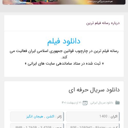
درباره رسانه فيلم ترين
دانلود فیلم
رسانه فیلم ترین در چارچوب قوانین جمهوری اسلامی ایران فعالیت می
کند.
« ثبت شده در ستاد ساماندهی سایت های ایرانی »
دانلود سریال حرفه ای
دانلود سریال ایرانی
۲۱ اردیبهشت ۱۴۰۱
اکران :
1400
ژانر :
اکشن
,
هیجان انگیز
کيفيت :
480P - 720P - 1080P - 1080HQ - Bluray
حجم :
357MB - 460MB - 869MB - 1.76GB - 3.47GB