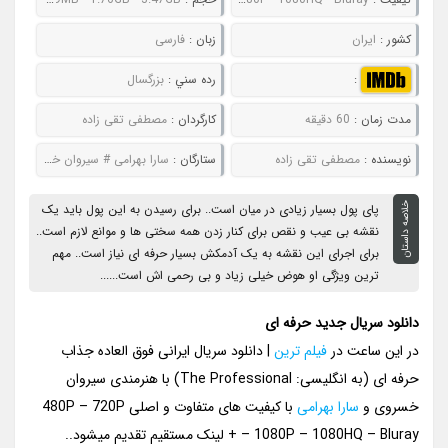
کشور :
ایران
زبان :
فارسی
:
رده سني :
بزرگسال
مدت زمان :
60 دقیقه
کارگردان :
مصطفی تقی‌ زاده
نويسنده :
مصطفی تقی‌ زاده
ستارگان :
سارا بهرامی # سیروان خسروی # ماهور الوند # زانیار خسروی
خلاصه داستان
پای پول بسیار زیادی در میان است.. برای رسیدن به این پول باید یک
نقشه بی عیب و نقص برای کنار زدن همه سختی ها و موانع لازم است..
برای اجرای این نقشه به یک آدمکش بسیار حرفه ای نیاز است.. مهم
ترین ویژگی او هوض خیلی زیاد و بی رحمی اش است......
دانلود سریال جدید حرفه ای
در این ساعت در
فیلم ترین
| دانلود سریال ایرانی فوق العاده جذاب
حرفه ای (به انگلیسی: The Professional) با هنرمندی سیروان
خسروی و
سارا بهرامی
با کیفیت های متفاوت و اصلی 480P – 720P
– 1080P – 1080HQ – Bluray + لینک مستقیم تقدیم میشود..