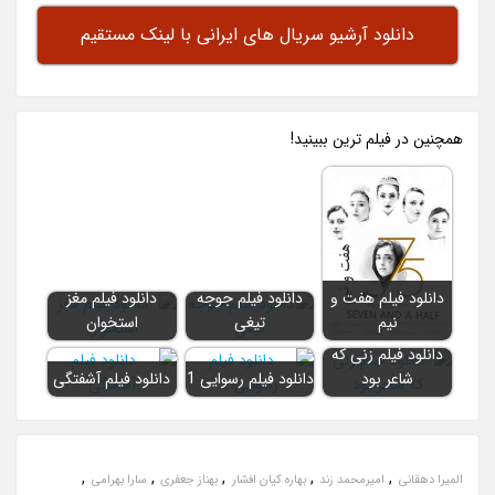
دانلود آرشیو سریال های ایرانی با لینک مستقیم
همچنين در فيلم ترين ببينيد!
دانلود فیلم هفت و
دانلود فیلم جوجه
دانلود فیلم مغز
نیم
تیغی
استخوان
دانلود فیلم زنی که
شاعر بود
دانلود فیلم رسوایی 1
دانلود فیلم آشفتگی
,
,
,
,
,
المیرا دهقانی
امیرمحمد زند
بهاره کیان افشار
بهناز جعفری
سارا بهرامی