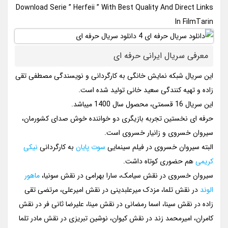
Download Serie ” Herfeii ” With Best Quality And Direct Links
In FilmTarin
معرفی سریال ایرانی حرفه ای
این سریال شبکه نمایش خانگی به کارگردانی و نویسندگی مصطفی تقی‌
زاده و تهیه کنندگی سعید خانی تولید شده است.
این سریال 16 قسمتی، محصول سال 1400 میباشد.
حرفه ای نخستین تجربه بازیگری دو خواننده خوش صدای کشورمان،
سیروان خسروی و زانیار خسروی است.
البته سیروان خسروی در فیلم سینمایی
سوت پایان
به کارگردانی
نیکی
کریمی
هم حضوری کوتاه داشت.
سیروان خسروی در نقش سیامک، سارا بهرامی در نقش سونیا،
ماهور
الوند
در نقش تلما، مزدک میرعلبدینی در نقش امیرعلی، مرتضی تقی
زاده در نقش سینا، اسما رمضانی در نقش مینا، علیرضا ثانی فر در نقش
کامران، امیرمحمد زند در نقش کیوان، نوشین تبریزی در نقش مادر تلما