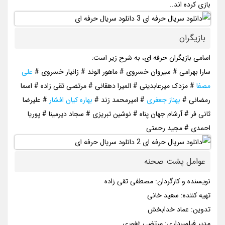
بازی کرده اند..
بازیگران
اسامی بازیگران حرفه ای، به شرح زیر است:
سارا بهرامی # سیروان خسروی # ماهور الوند # زانیار خسروی #
علی
مصفا
# مزدک میرعابدینی # المیرا دهقانی # مرتضی تقی زاده # اسما
رمضانی #
بهناز جعفری
# امیرمحمد زند #
بهاره کیان افشار
# علیرضا
ثانی فر # آرشام جهان پناه # نوشین تبریزی # سجاد دیرمینا # پوریا
احمدی # مجید رحمتی
عوامل پشت صحنه
نویسنده و کارگردان: مصطفی تقی‌ زاده
تهیه کننده: سعید خانی
تدوین: عماد خدابخش
مدیر فیلمبرداری: مرتضی غفوری