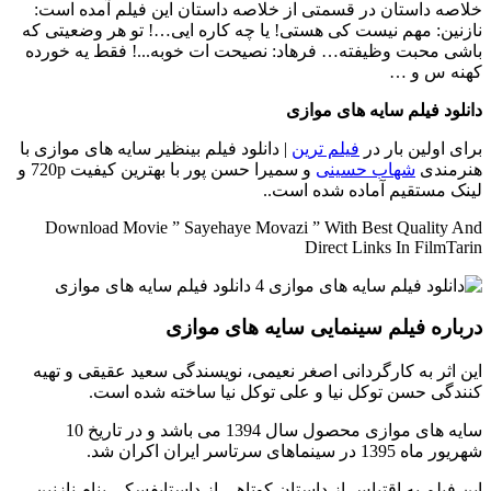
خلاصه داستان
در قسمتی از خلاصه داستان این فیلم آمده است:
نازنین: مهم نیست کی هستی! یا چه کاره ایی…! تو هر وضعیتی که
باشی محبت وظیفته… فرهاد: نصیحت ات خوبه...! فقط یه خورده
کهنه س و …
دانلود فیلم سایه های موازی
برای اولین بار در
فیلم ترین
| دانلود فیلم بینظیر سایه های موازی با
هنرمندی
شهاب حسینی
و سمیرا حسن پور با بهترین کیفیت 720p و
لینک مستقیم آماده شده است..
Download Movie ” Sayehaye Movazi ” With Best Quality And
Direct Links In FilmTarin
درباره فیلم سینمایی سایه های موازی
این اثر به کارگردانی اصغر نعیمی، نویسندگی سعید عقیقی و تهیه
کنندگی حسن توکل نیا و علی توکل نیا ساخته شده است.
سایه های موازی محصول سال 1394 می باشد و در تاریخ 10
شهریور ماه 1395 در سینماهای سرتاسر ایران اکران شد.
این فیلم به اقتباس از داستان کوتاهی از داستایفسکی بنام نازنین