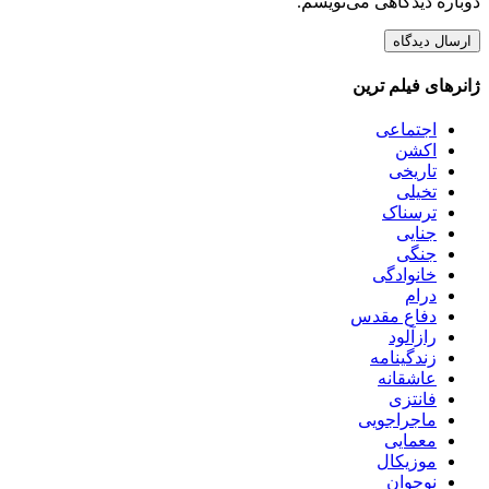
دوباره دیدگاهی می‌نویسم.
ژانرهای فیلم ترین
اجتماعی
اکشن
تاریخی
تخیلی
ترسناک
جنایی
جنگی
خانوادگی
درام
دفاع مقدس
رازآلود
زندگینامه
عاشقانه
فانتزی
ماجراجویی
معمایی
موزیکال
نوجوان