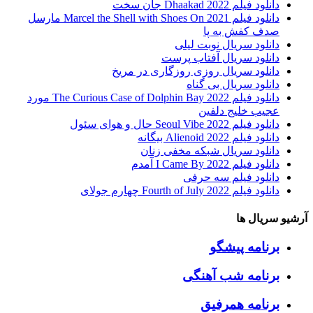
دانلود فیلم Dhaakad 2022 جان سخت
دانلود فیلم Marcel the Shell with Shoes On 2021 مارسل
صدف کفش به پا
دانلود سریال نوبت لیلی
دانلود سریال آفتاب پرست
دانلود سریال روزی روزگاری در مریخ
دانلود سریال بی گناه
دانلود فیلم The Curious Case of Dolphin Bay 2022 مورد
عجیب خلیج دلفین
دانلود فیلم Seoul Vibe 2022 حال و هوای سئول
دانلود فیلم Alienoid 2022 بیگانه
دانلود سریال شبکه مخفی زنان
دانلود فیلم I Came By 2022 آمدم
دانلود فیلم سه حرفی
دانلود فیلم Fourth of July 2022 چهارم جولای
آرشیو سریال ها
برنامه پیشگو
برنامه شب آهنگی
برنامه همرفیق