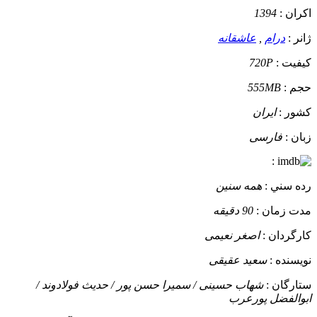
اکران :
1394
ژانر :
درام
,
عاشقانه
کيفيت :
720P
حجم :
555MB
کشور :
ایران
زبان :
فارسی
:
رده سني :
همه سنین
مدت زمان :
90 دقیقه
کارگردان :
اصغر نعیمی
نويسنده :
سعید عقیقی
ستارگان :
شهاب حسینی / سمیرا حسن پور / حدیث فولادوند /
ابوالفضل پورعرب