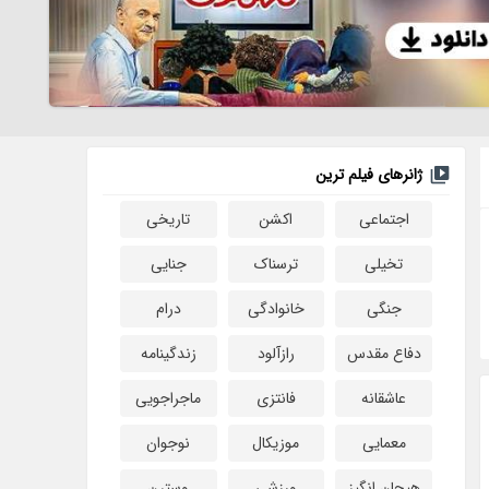
ژانرهای فیلم ترین
اجتماعی
اکشن
تاریخی
تخیلی
ترسناک
جنایی
جنگی
خانوادگی
درام
دفاع مقدس
رازآلود
زندگینامه
عاشقانه
فانتزی
ماجراجویی
معمایی
موزیکال
نوجوان
هیجان انگیز
ورزشی
وسترن