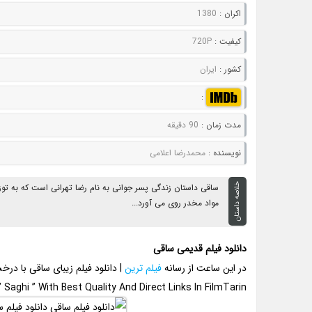
اکران :
1380
کيفيت :
720P
کشور :
ایران
:
مدت زمان :
90 دقیقه
نويسنده :
محمدرضا اعلامی
خلاصه داستان
ساقی داستان زندگی پسر جوانی به نام رضا تهرانی است که به تو
مواد مخدر روی می آورد...
دانلود فیلم قدیمی ساقی
در این ساعت از رسانه
فیلم ترین
| دانلود فیلم زیبای ساقی با د
Saghi ” With Best Quality And Direct Links In FilmTarin