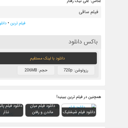
عکاس: علی نیک رفتار
فیلم ساقی
فیلم ترین
•
دانلو
باکس دانلود
دانلود با لينک مستقيم
رزولوشن: 720p
حجم: 206MB
همچنين در فيلم ترين ببينيد!
دانلود فیلم میان
دانلود فیلم پات
دانلود فیلم شیشلیک
ماندن و رفتن
نذار