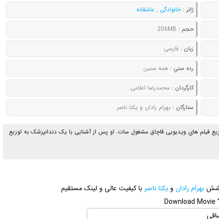
ژانر :
خانوادگی
,
عاشقانه
حجم :
206MB
زبان :
فارسی
رده سني :
همه سنین
کارگردان :
محمدرضا اعلامی
ستارگان :
بهرام رادان و یکتا ناصر
زیع فیلم های ویدیویی قاچاق مشغول سات. او پس از آشنایی با یک دندانپزشک به توزیع
رخشش
بهرام رادان
و
یکتا ناصر
با کیفیت عالی و لینک مستقیم
Download Movie ” 