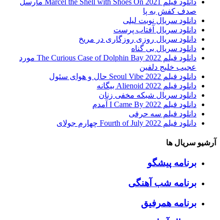
دانلود فیلم Marcel the Shell with Shoes On 2021 مارسل
صدف کفش به پا
دانلود سریال نوبت لیلی
دانلود سریال آفتاب پرست
دانلود سریال روزی روزگاری در مریخ
دانلود سریال بی گناه
دانلود فیلم The Curious Case of Dolphin Bay 2022 مورد
عجیب خلیج دلفین
دانلود فیلم Seoul Vibe 2022 حال و هوای سئول
دانلود فیلم Alienoid 2022 بیگانه
دانلود سریال شبکه مخفی زنان
دانلود فیلم I Came By 2022 آمدم
دانلود فیلم سه حرفی
دانلود فیلم Fourth of July 2022 چهارم جولای
آرشیو سریال ها
برنامه پیشگو
برنامه شب آهنگی
برنامه همرفیق