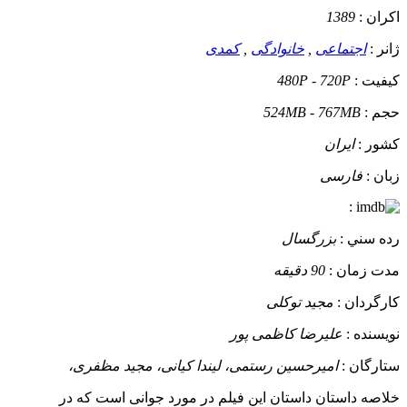
اکران :
1389
ژانر :
اجتماعی
,
خانوادگی
,
کمدی
کيفيت :
480P - 720P
حجم :
524MB - 767MB
کشور :
ایران
زبان :
فارسی
:
رده سني :
بزرگسال
مدت زمان :
90 دقیقه
کارگردان :
مجید توکلی
نويسنده :
علیرضا کاظمی پور
ستارگان :
امیرحسین رستمی، لیندا کیانی، مجید مظفری،
خلاصه داستان
داستان این فیلم در مورد جوانی است که در