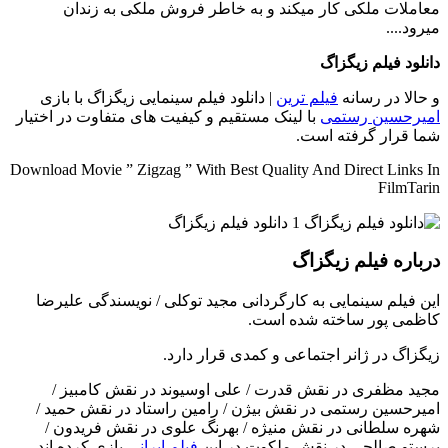
معاملات ملکی کار میکند و به خاطر فروش ملکی به زندان
میرود....
دانلود فیلم زیگزاگ
و حالا در رسانه
فیلم ترین
| دانلود فیلم سینمایی زیگزاگ با بازی
امیرحسین رستمی
با لینک مستقیم و کیفیت های متفاوت در اختیار
شما قرار گرفته است.
Download Movie ” Zigzag ” With Best Quality And Direct Links In
FilmTarin
درباره فیلم زیگزاگ
این فیلم سینمایی به کارگردانی مجید توکلی / نویسندگی علیرضا
کاظمی پور ساخته شده است.
زیگزاگ در ژانر اجتماعی و کمدی قرار دارد.
مجید مظفری در نقش قدرت / علی اوسیوند در نقش کامبیز /
امیرحسین رستمی در نقش بیژن / رامین راستاد در نقش حمید /
شهره سلطانی در نقش منیژه / بهرنگ علوی در نقش فریدون /
پرستو صالحی در نقش ملکوت در این
فیلم ایرانی
بازی کرده اند..