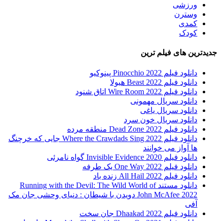
ورزشی
وسترن
کمدی
کودک
جدیدترین های فیلم ترین
دانلود فیلم Pinocchio 2022 پینوکیو
دانلود فیلم Beast 2022 هیولا
دانلود فیلم Wire Room 2022 اتاق شنود
دانلود سریال مهمونی
دانلود سریال یاغی
دانلود سریال خون سرد
دانلود فیلم 2022 Dead Zone منطقه مرده
دانلود فیلم Where the Crawdads Sing 2022 جایی که خرچنگ
ها آواز می خوانند
دانلود فیلم 2020 Invisible Evidence گواه نامرئی
دانلود فیلم One Way 2022 یک طرفه
دانلود فیلم All Hail 2022 زنده باد
دانلود مستند Running with the Devil: The Wild World of
John McAfee 2022 دویدن با شیطان : دنیای وحشی جان مک
آفی
دانلود فیلم Dhaakad 2022 جان سخت