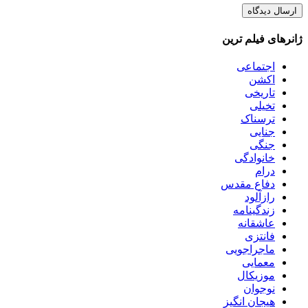
ژانرهای فیلم ترین
اجتماعی
اکشن
تاریخی
تخیلی
ترسناک
جنایی
جنگی
خانوادگی
درام
دفاع مقدس
رازآلود
زندگینامه
عاشقانه
فانتزی
ماجراجویی
معمایی
موزیکال
نوجوان
هیجان انگیز